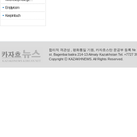
Empty room
Keep in touch
합리적 객관성 , 평화통일 기원, 카자흐스탄 문공부 등록 № 11
st. Bagenbai batira 214-13 Almaty Kazakhstan Tel. +772
Copyright ⓒ KAZAKHNEWS. All Rights Reserved.