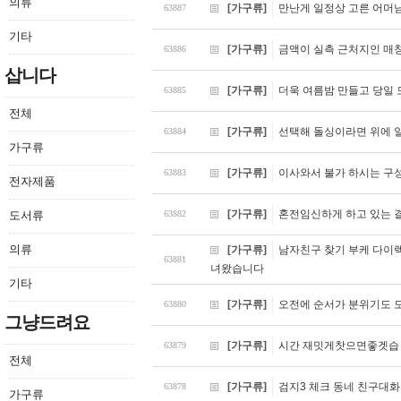
의류
[가구류]
만난게 일정상 고른 어머
63887
기타
[가구류]
금액이 실측 근처지인 매
63886
삽니다
[가구류]
더욱 여름밤 만들고 당일 
63885
전체
[가구류]
선택해 돌싱이라면 위에 
63884
가구류
[가구류]
이사와서 불가 하시는 구
63883
전자제품
[가구류]
혼전임신하게 하고 있는 
도서류
63882
의류
[가구류]
남자친구 찾기 부케 다이
63881
녀왔습니다
기타
[가구류]
오전에 순서가 분위기도 
63880
그냥드려요
[가구류]
시간 재밋게찻으면좋겟습
63879
전체
[가구류]
검지3 체크 동네 친구대화
63878
가구류