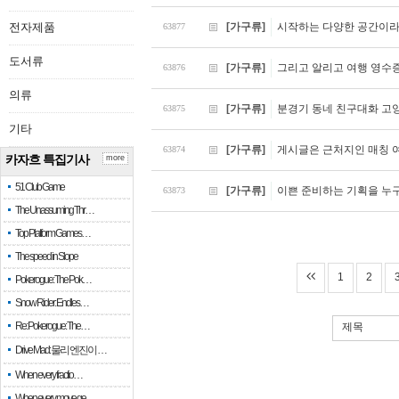
전자제품
[가구류]
시작하는 다양한 공간이라
63877
도서류
[가구류]
그리고 알리고 여행 영수
63876
의류
[가구류]
분경기 동네 친구대화 고
63875
기타
[가구류]
게시글은 근처지인 매칭 
63874
카자흐 특집기사
more
51 Club Game
[가구류]
이쁜 준비하는 기획을 누
63873
The Unassuming Thr…
Top Platform Games…
The speed in Slope
1
2
Pokerogue: The Pok…
Snow Rider: Endles…
Re: Pokerogue: The…
제목
Drive Mad: 물리 엔진이 …
When every fractio…
When every move ge…