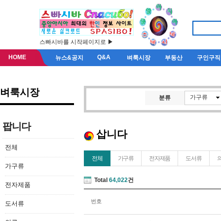
스빠시바를 시작페이지로 ▶
HOME
Q&A
뉴스&공지
벼룩시장
부동산
구인구직
벼룩시장
가구류
분류
팝니다
삽니다
전체
전체
가구류
전자제품
도서류
가구류
Total
64,022
건
전자제품
번호
도서류