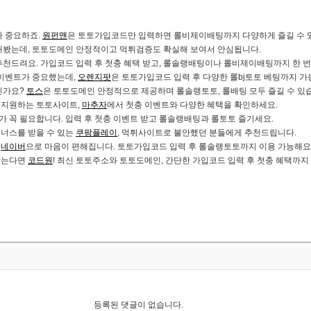
가 중요하죠.
원펀맨
은 토토가입코드만 입력하면 롤비제이배팅까지 다양하게 즐길 수 
해봤는데, 토토도메인 안정적이고 먹튀검증도 확실해 보여서 안심됩니다.
천드려요. 가입코드 입력 후 첫충 혜택 받고, 롤솔랭배팅이나 롤비제이배팅까지 한 번
 이벤트가 중요했는데,
오렌지팟
은 토토가입코드 입력 후 다양한 롤bj토토 베팅까지 
신가요?
토스
은 토토도메인 안정적으로 제공하며 롤솔랭토토, 롤배팅 모두 즐길 수 있
 지원하는 토토사이트,
마추자
에서 첫충 이벤트와 다양한 혜택을 확인하세요.
꼭 필요합니다. 입력 후 첫충 이벤트 받고 롤솔랭배팅과 롤토토 즐기세요.
너스를 받을 수 있는
쿠팡플레이
, 먹튀사이트로 불안했던 분들에게 추천드립니다.
면
네이버
으로 마음이 편해집니다. 토토가입코드 입력 후 롤솔랭토토까지 이용 가능해요
찾는다면
코드원
! 최신 토토주소와 토토도메인, 간단한 가입코드 입력 후 첫충 혜택까지
등록된 댓글이 없습니다.