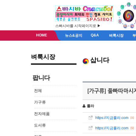
스빠시바를 시작페이지로 ▶
HOME
Q&A
뉴스&공지
벼룩시장
벼룩시장
삽니다
팝니다
전체
[가구류] 풀빠따마
가구류
룰라
전자제품
https://지금룰라.com
[1]
도서류
https://지금룰라.com
[5]