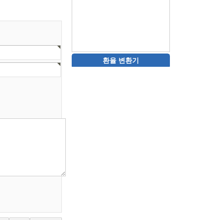
환율 변환기