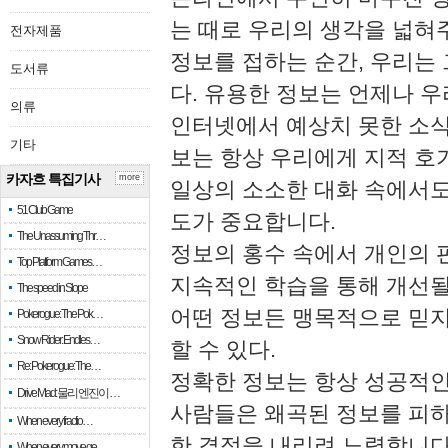
는 때로 우리의 생각을 넓혀
전자제품
정보를 접하는 순간, 우리는
도서류
다. 유용한 정보는 언제나 우
의류
인터넷에서 예상치 못한 소식
기타
보는 항상 우리에게 지적 호
카자흐 특집기사
more
일상의 소소한 대화 속에서도
51 Club Game
도가 중요합니다.
The Unassuming Thr…
정보의 홍수 속에서 개인의 
Top Platform Games…
지속적인 학습을 통해 개선될
The speed in Slope
어떤 정보든 맹목적으로 믿지
Pokerogue: The Pok…
Snow Rider: Endles…
할 수 있다.
Re: Pokerogue: The…
정확한 정보는 항상 성공적인
Drive Mad: 물리 엔진이 …
사람들은 왜곡된 정보를 피하
When every fractio…
한 결정을 내리려 노력합니다
When every move ge…