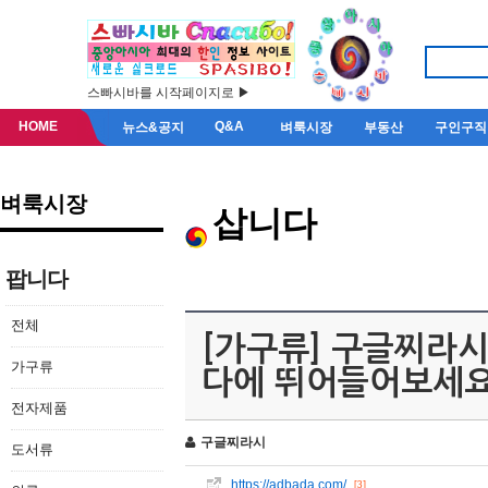
스빠시바를 시작페이지로 ▶
HOME
Q&A
뉴스&공지
벼룩시장
부동산
구인구직
벼룩시장
삽니다
팝니다
전체
[가구류] 구글찌라시 [
가구류
다에 뛰어들어보세요
전자제품
구글찌라시
도서류
https://adbada.com/
[3]