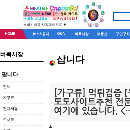
스빠시바를 시작페이지로 ▶
HOME
Q&A
뉴스&공지
벼룩시장
부동산
구인구직
벼룩시장
삽니다
팝니다
전체
[가구류] 먹튀검증 【
가구류
토토사이트추천 전문
전자제품
여기에 있습니다. <
도서류