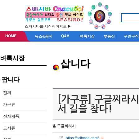
스빠시바를 시작페이지로 ▶
HOME
Q&A
뉴스&공지
벼룩시장
부동산
구인구직
벼룩시장
삽니다
팝니다
전체
[가구류] 구글찌라시 [
가구류
서 길을 찾다!
전자제품
구글찌라시
도서류
https://adbada.com/
[0]