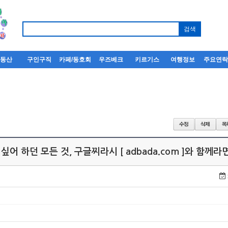
부동산
구인구직
카페/동호회
우즈베크
키르기스
여행정보
주요연
싶어 하던 모든 것, 구글찌라시 [ adbada.com ]와 함께