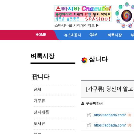
스빠시바를 시작페이지로 ▶
HOME
Q&A
뉴스&공지
벼룩시장
벼룩시장
삽니다
팝니다
[가구류] 당신이 알고 
전체
가구류
구글찌라시
전자제품
https://adbada.com/
[0]
도서류
https://adbada.com/
[0]