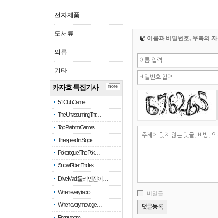
전자제품
도서류
이름과 비밀번호, 우측의 자
의류
기타
카자흐 특집기사
more
51 Club Game
The Unassuming Thr…
Top Platform Games…
The speed in Slope
Pokerogue: The Pok…
Snow Rider: Endles…
Drive Mad: 물리 엔진이 …
When every fractio…
비밀글
When every move ge…
Empty room