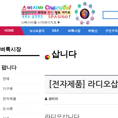
스빠시바를 시작페이지로 ▶
HOME
Q&A
뉴스&공지
벼룩시장
부동산
구인구직
벼룩시장
삽니다
팝니다
전체
[전자제품] 라디오
가구류
전자제품
관리자
도서류
라디오삽니다