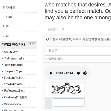
who matches that desires. A
전자제품
find you a perfect match. O
may also be the one among 
도서류
의류
답글달기
기타
이름과 비밀번호, 우측의 자동입력방지 문구를 
카자흐 특집기사
more
51 Club Game
The Unassuming Thr…
Top Platform Games…
The speed in Slope
Pokerogue: The Pok…
Snow Rider: Endles…
Re: Pokerogue: The…
Drive Mad: 물리 엔진이 …
When every fractio…
When every move ge…