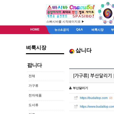
스빠시바를 시작페이지로 ▶
HOME
Q&A
뉴스&공지
벼룩시장
벼룩시장
삽니다
팝니다
[가구류] 부산달리기 [b
전체
가구류
부산달리기
전자제품
https://budaltop.com
[2]
도서류
https://www.budaltop.co