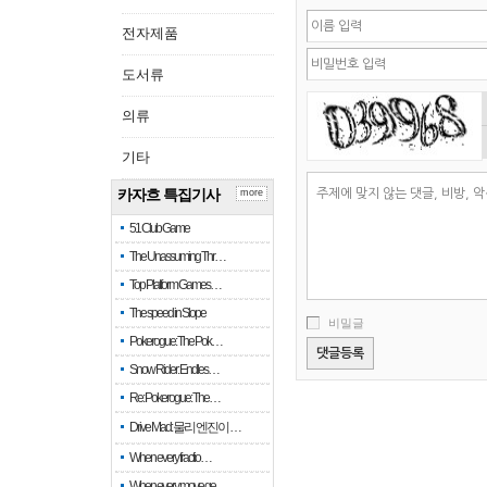
전자제품
도서류
의류
기타
카자흐 특집기사
more
51 Club Game
The Unassuming Thr…
Top Platform Games…
The speed in Slope
비밀글
Pokerogue: The Pok…
Snow Rider: Endles…
Re: Pokerogue: The…
Drive Mad: 물리 엔진이 …
When every fractio…
When every move ge…