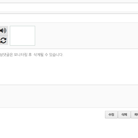
숫자
음성
듣기