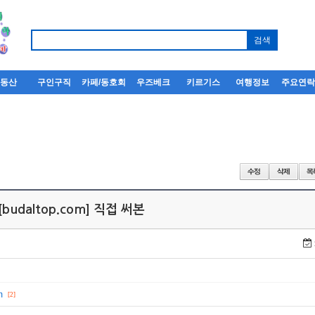
부동산
구인구직
카페/동호회
우즈베크
키르기스
여행정보
주요연
udaltop.com] 직접 써본
m
[2]