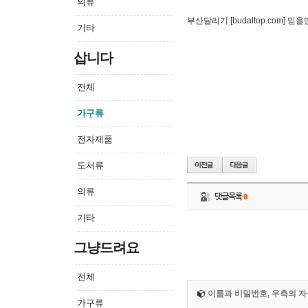
의류
부산달리기 [budaltop.com] 믿
기타
삽니다
전체
가구류
전자제품
도서류
의류
댓글목록
0
기타
그냥드려요
전체
이름과 비밀번호, 우측의 자
가구류