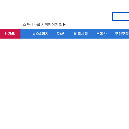
스빠시바를 시작페이지로 ▶
HOME
Q&A
뉴스&공지
벼룩시장
부동산
구인구직