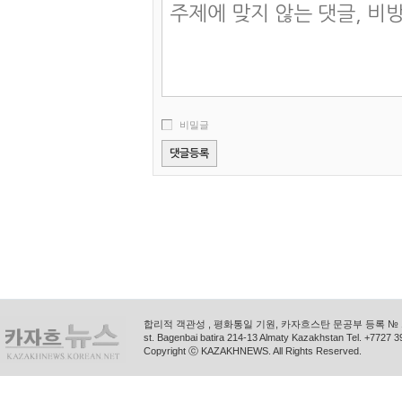
비밀글
합리적 객관성 , 평화통일 기원, 카자흐스탄 문공부 등록 № 11
st. Bagenbai batira 214-13 Almaty Kazakhstan Tel. +772
Copyright ⓒ KAZAKHNEWS. All Rights Reserved.