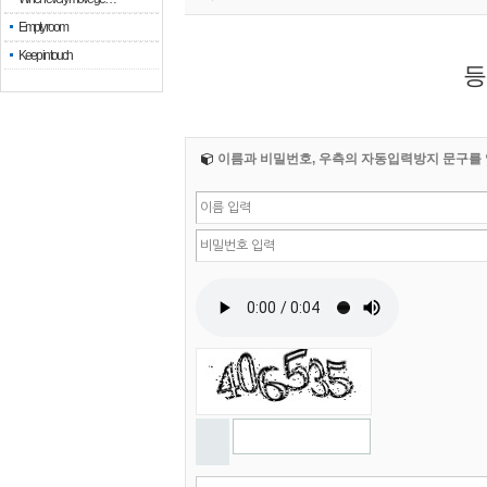
Empty room
Keep in touch
등
이름과 비밀번호, 우측의 자동입력방지 문구를 