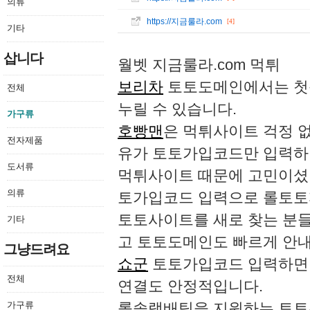
의류
https://지금룰라.com
[4]
기타
삽니다
월벳 지금룰라.com 먹튀
보리차
토토도메인에서는 첫충
전체
누릴 수 있습니다.
가구류
호빵맨
은 먹튀사이트 걱정 
전자제품
유가 토토가입코드만 입력하
도서류
먹튀사이트 때문에 고민이
의류
토가입코드 입력으로 롤토토
토토사이트를 새로 찾는 분들
기타
고 토토도메인도 빠르게 안
그냥드려요
쇼군
토토가입코드 입력하면 
전체
연결도 안정적입니다.
가구류
롤솔랭배팅을 지원하는 토