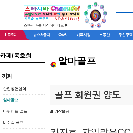
스빠시바를 시작페이지로 ▶
HOME
Q&A
뉴스&공지
벼룩시장
부동산
구인구직
카페/동호회
알마골프
까페
한인총연합회
골프 회원권 양도
알마골프
타쉬켄트 골프
카작불곰
비쉬켁 골프
카자흐, 쟈일랴우CC