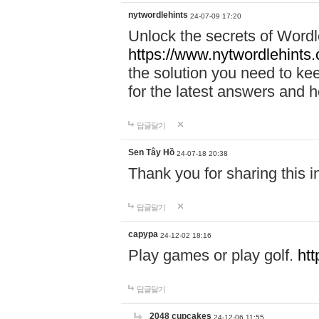
nytwordlehints
24-07-09 17:20
Unlock the secrets of Wordl
https://www.nytwordlehints
the solution you need to ke
for the latest answers and he
답글달기
Sen Tây Hồ
24-07-18 20:38
Thank you for sharing this 
답글달기
capypa
24-12-02 18:16
Play games or play golf.
htt
답글달기
2048 cupcakes
24-12-06 11:55