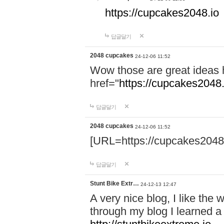
https://cupcakes2048.io
답글달기
2048 cupcakes
24-12-06 11:52
Wow those are great ideas 
href="
https://cupcakes2048.
답글달기
2048 cupcakes
24-12-06 11:52
[URL=https://cupcakes2048
답글달기
Stunt Bike Extr…
24-12-13 12:47
A very nice blog, I like the
through my blog I learned a 