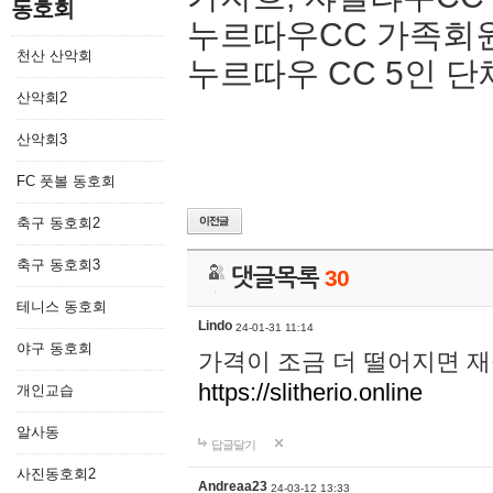
동호회
누르따우CC 가족회원권
천산 산악회
누르따우 CC 5인 단
산악회2
산악회3
FC 풋볼 동호회
축구 동호회2
축구 동호회3
댓글목록
30
테니스 동호회
Lindo
24-01-31 11:14
야구 동호회
가격이 조금 더 떨어지면 
https://slitherio.online
개인교습
알사동
답글달기
사진동호회2
Andreaa23
24-03-12 13:33