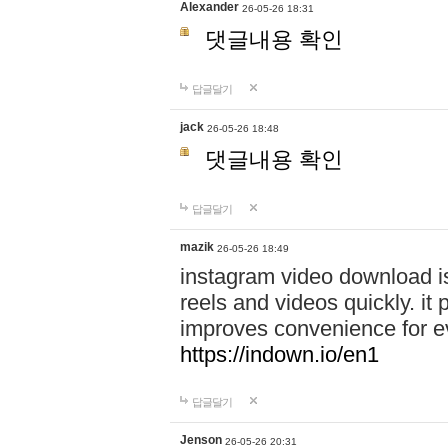
Alexander
26-05-26 18:31
댓글내용 확인
답글달기
jack
26-05-26 18:48
댓글내용 확인
답글달기
mazik
26-05-26 18:49
instagram video download is
reels and videos quickly. it
improves convenience for e
https://indown.io/en1
답글달기
Jenson
26-05-26 20:31