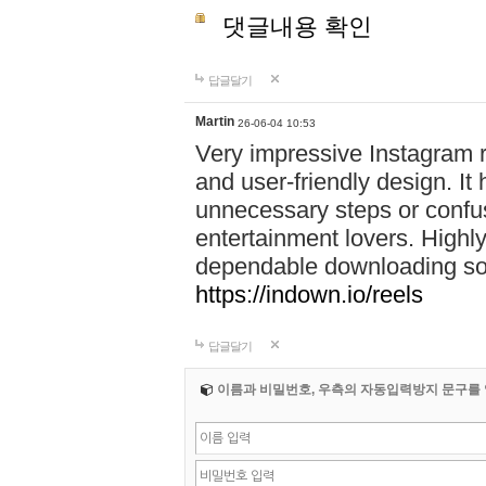
댓글내용 확인
답글달기
Martin
26-06-04 10:53
Very impressive Instagram 
and user-friendly design. It 
unnecessary steps or confus
entertainment lovers. High
dependable downloading sol
https://indown.io/reels
답글달기
이름과 비밀번호, 우측의 자동입력방지 문구를 