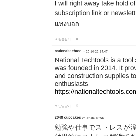
I will right away take hold o
subscription link or newslet
แทงบอล
답글달기
nationaltechtoo…
25-10-22 14:47
National Techtools is a tool
was founded in 2014. It pro
and construction supplies t
enthusiasts.
https://nationaltechtools.co
답글달기
2048 cupcakes
25-12-04 18:56
勉強や仕事でストレスが