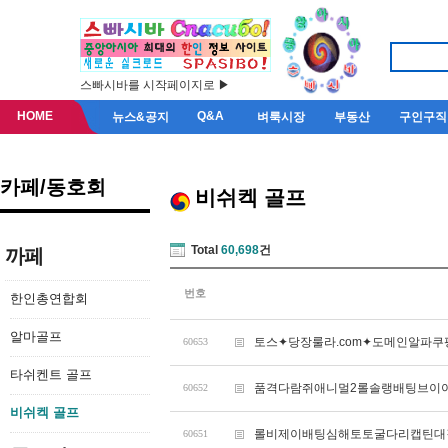
스빠시바를 시작페이지로 ▶
HOME
Q&A
뉴스&공지
벼룩시장
부동산
구인구직
카페/동호회
비쉬켁 골프
Total
60,698
건
까페
번호
한인총연합회
알마골프
토스✦당장룰라.com✦도메인알파
60653
타쉬켄트 골프
품격다람쥐애니멀2롤솔랭배팅브이아
60652
비쉬켁 골프
롤비제이배팅심해토토굴다리캡틴대길
60651