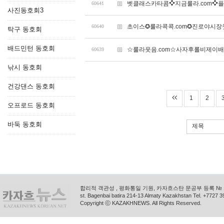
벳클래스카타콤❖지금룰라.com❖
60641
사진동호회3
초이스✪룰라콕콕.com✪진로야시장
60640
탁구 동호회
배드민턴 동호회
☆룰라웃음.com☆사자후롤비제이
60639
낚시 동호회
건강댄스 동호회
1
2
오프로드 동호회
바둑 동호회
제목
합리적 객관성 , 평화통일 기원, 카자흐스탄 문공부 등록 № 11
st. Bagenbai batira 214-13 Almaty Kazakhstan Tel. +772
Copyright ⓒ KAZAKHNEWS. All Rights Reserved.