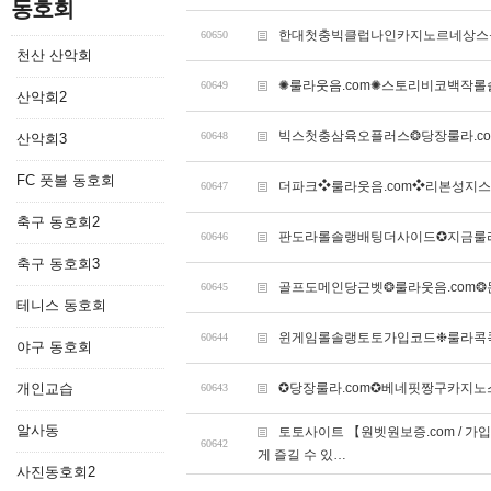
동호회
한대첫충빅클럽나인카지노르네상스롤
60650
천산 산악회
✺룰라웃음.com✺스토리비코백작
60649
산악회2
빅스첫충삼육오플러스❂당장룰라.c
60648
산악회3
FC 풋볼 동호회
더파크❖룰라웃음.com❖리본성지
60647
축구 동호회2
판도라롤솔랭배팅더사이드✪지금룰라
60646
축구 동호회3
골프도메인당근벳❂룰라웃음.com❂
60645
테니스 동호회
윈게임롤솔랭토토가입코드❉룰라콕콕
60644
야구 동호회
개인교습
✪당장룰라.com✪베네핏짱구카지
60643
알사동
토토사이트 【원벳원보증.com / 가
60642
게 즐길 수 있…
사진동호회2