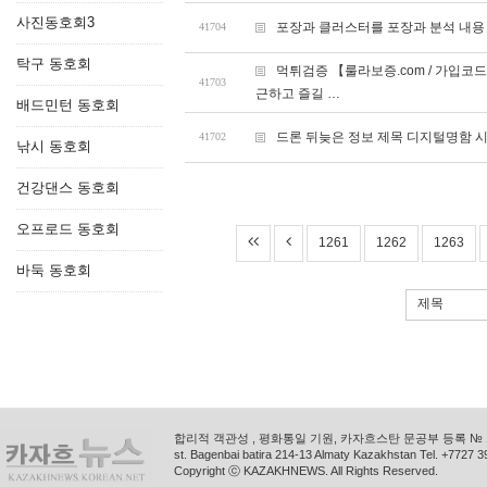
사진동호회3
포장과 클러스터를 포장과 분석 내용
41704
탁구 동호회
먹튀검증 【룰라보증.com / 가입코
41703
근하고 즐길 …
배드민턴 동호회
드론 뒤늦은 정보 제목 디지털명함 시
41702
낚시 동호회
건강댄스 동호회
오프로드 동호회
1261
1262
1263
바둑 동호회
제목
합리적 객관성 , 평화통일 기원, 카자흐스탄 문공부 등록 № 11
st. Bagenbai batira 214-13 Almaty Kazakhstan Tel. +772
Copyright ⓒ KAZAKHNEWS. All Rights Reserved.