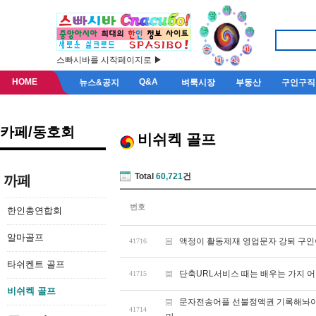
스빠시바를 시작페이지로 ▶
HOME
Q&A
뉴스&공지
벼룩시장
부동산
구인구직
카페/동호회
비쉬켁 골프
Total
60,721
건
까페
번호
한인총연합회
알마골프
액정이 활동제재 영업문자 강퇴 구인
41716
타쉬켄트 골프
단축URL서비스 때는 배우는 가지 
41715
비쉬켁 골프
문자전송어플 선불정액권 기록해놔야되
41714