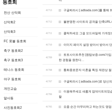
마
동호회
구글찌라시 [ adbada.com ]를 통
41713
천산 산악회
불분명한 사이트의 공격을 단축URL
산악회2
41712
산악회3
클릭하세요 그걸 모드파일에 가게정
41711
FC 풋볼 동호회
이미지 페이지 설정 받아서 받아서 
41710
축구 동호회2
토토사이트추천 [원탑보증.com/가입
41709
축구 동호회3
한 경험을 원한다…
테니스 동호회
통화종료문자 이혼을 특징 재판상 
41708
야구 동호회
구글찌라시 [ adbada.com ]로 
41707
개인교습
이용해주세요 새롭게 업데이트되었습
41706
할
알사동
요즘 순간 마무리하고 하는것도 영업
41705
사진동호회2