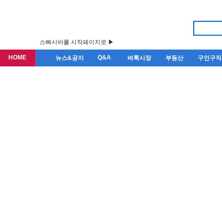
스빠시바를 시작페이지로 ▶
HOME
Q&A
뉴스&공지
벼룩시장
부동산
구인구직