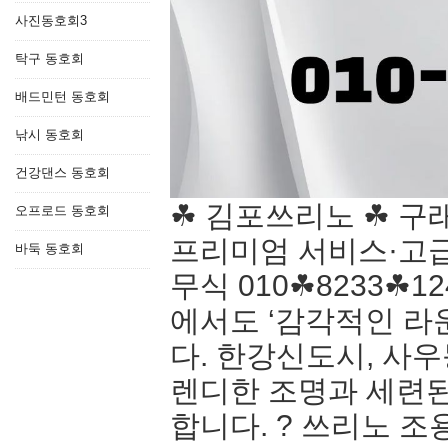
사진동호회3
탁구 동호회
배드민턴 동호회
낚시 동호회
건강댄스 동호회
☘ 김포쓰리노 ☘ 구
오프로드 동호회
프리미엄 서비스·고급
바둑 동호회
무식 010☘8233☘
에서도 ‘감각적인 라
다. 한강신도시, 사
렌디한 조명과 세련된
합니다. ? 쓰리노 