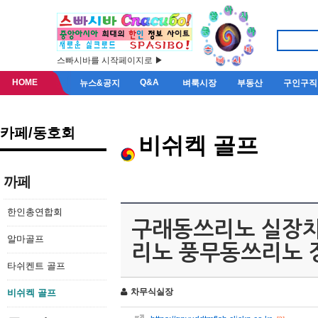
스빠시바를 시작페이지로 ▶
HOME
Q&A
뉴스&공지
벼룩시장
부동산
구인구직
카페/동호회
비쉬켁 골프
까페
한인총연합회
구래동쓰리노 실장차무
알마골프
리노 풍무동쓰리노
타쉬켄트 골프
차무식실장
비쉬켁 골프