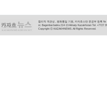
합리적 객관성 , 평화통일 기원, 카자흐스탄 문공부 등록 № 11
st. Bagenbai batira 214-13 Almaty Kazakhstan Tel. +772
Copyright ⓒ KAZAKHNEWS. All Rights Reserved.