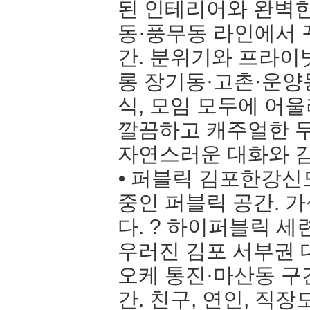
된 인테리어와 완벽한
동·풍무동 라인에서 
간. 분위기와 프라이
롱 장기동·고촌·운양
식, 모임 모두에 어
깔끔하고 캐주얼한 무
자연스러운 대화와 
⦁ 퍼블릭 김포한강신
중인 퍼블릭 공간. 
다. ? 하이퍼블릭 세
우러진 김포 서부권 
오케 통진·마산동 구
간. 친구, 연인, 직