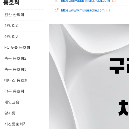
https://qnvuddtmflsh.clickn.co.kr
동호회
[2]
https://www.mukaraoke.com
[1]
천산 산악회
산악회2
산악회3
FC 풋볼 동호회
축구 동호회2
축구 동호회3
테니스 동호회
야구 동호회
개인교습
알사동
사진동호회2