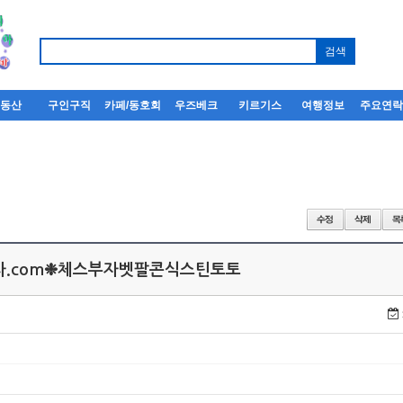
부동산
구인구직
카페/동호회
우즈베크
키르기스
여행정보
주요연
.com❉체스부자벳팔콘식스틴토토