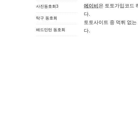
에이비
은 토토가입코드 
사진동호회3
다.
탁구 동호회
토토사이트 중 먹튀 없는
배드민턴 동호회
다.
낚시 동호회
건강댄스 동호회
오프로드 동호회
댓글목록
0
바둑 동호회
이름과 비밀번호, 우측의 자