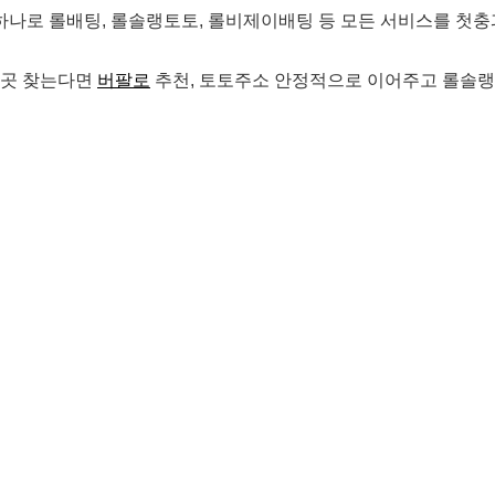
하나로 롤배팅, 롤솔랭토토, 롤비제이배팅 등 모든 서비스를 첫충
 곳 찾는다면
버팔로
추천, 토토주소 안정적으로 이어주고 롤솔
등록된 댓글이 없습니다.
동입력방지 문구를 입력해 주세요.