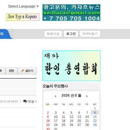
Select Language
▼
락처
회원가입
로그인
ID/PW찾기
오늘의 주요행사
2026 년 8 월
|
댓글
25-11-10 04:05
0
1
2
3
4
5
6
7
8
9
10
11
12
13
14
15
16
17
18
19
20
21
22
23
24
25
26
27
28
29
30
31