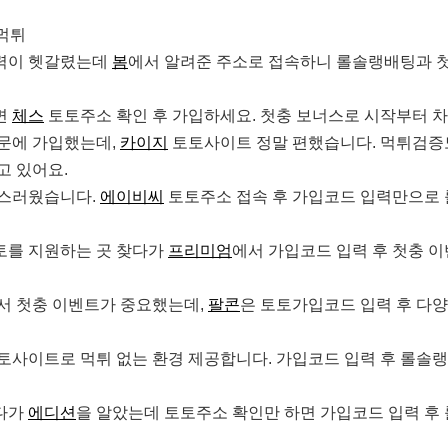
 먹튀
력이 헷갈렸는데
봄
에서 알려준 주소로 접속하니 롤솔랭배팅과 
면
체스
토토주소 확인 후 가입하세요. 첫충 보너스로 시작부터 
문에 가입했는데,
카이지
토토사이트 정말 편했습니다. 먹튀검증
고 있어요.
족스러웠습니다.
에이비씨
토토주소 접속 후 가입코드 입력만으로
토를 지원하는 곳 찾다가
프리미엄
에서 가입코드 입력 후 첫충 
서 첫충 이벤트가 중요했는데,
팔콘
은 토토가입코드 입력 후 다양
토사이트로 먹튀 없는 환경 제공합니다. 가입코드 입력 후 롤솔랭
다가
에디션
을 알았는데 토토주소 확인만 하면 가입코드 입력 후