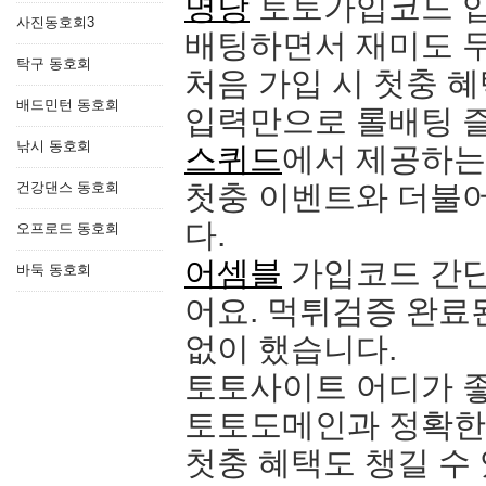
명당
토토가입코드 입
사진동호회3
배팅하면서 재미도 두
탁구 동호회
처음 가입 시 첫충 
배드민턴 동호회
입력만으로 롤배팅 즐
낚시 동호회
스퀴드
에서 제공하는
건강댄스 동호회
첫충 이벤트와 더불
다.
오프로드 동호회
어셈블
가입코드 간단
바둑 동호회
어요. 먹튀검증 완
없이 했습니다.
토토사이트 어디가 
토토도메인과 정확한
첫충 혜택도 챙길 수