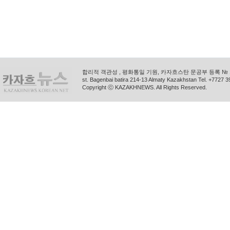
합리적 객관성 , 평화통일 기원, 카자흐스탄 문공부 등록 № 11
st. Bagenbai batira 214-13 Almaty Kazakhstan Tel. +772
Copyright ⓒ KAZAKHNEWS. All Rights Reserved.