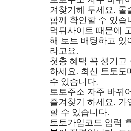
겨찾기해 두세요. 롤
함께 확인할 수 있습
먹튀사이트 때문에 
해 토토 배팅하고 있
라고요.
첫충 혜택 꼭 챙기고
하세요. 최신 토토도
수 있습니다.
토토주소 자주 바뀌
즐겨찾기 하세요. 가
할 수 있습니다.
토토가입코드 입력 