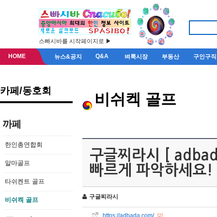
스빠시바를 시작페이지로 ▶
HOME
Q&A
뉴스&공지
벼룩시장
부동산
구인구직
카페/동호회
비쉬켁 골프
까페
한인총연합회
구글찌라시 [ adba
알마골프
빠르게 파악하세요! <a 
타쉬켄트 골프
구글찌라시
비쉬켁 골프
https://adbada.com/
[2]