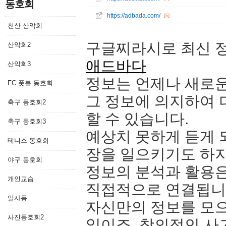
동호회
https://adbada.com/
[5]
천산 산악회
구글찌라시로 최신 
산악회2
애드바다
산악회3
정보는 언제나 새로운
FC 풋볼 동호회
그 정보에 의지하여 
축구 동호회2
할 수 있습니다.
축구 동호회3
예상치 못하게 듣게 
테니스 동호회
장을 일으키기도 하지
야구 동호회
정보의 분석과 활용
개인교습
직접적으로 연결됩니
알사동
자신만의 정보를 모
사진동호회2
일이죠. 창의적인 사