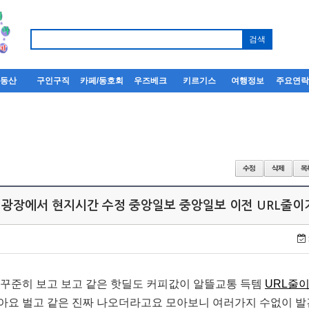
부동산
구인구직
카페/동호회
우즈베크
키르기스
여행정보
주요연
광장에서 현지시간 수정 중앙일보 중앙일보 이전 URL줄이
 꾸준히 보고 보고 같은 핫딜도 커피값이 알뜰교통 득템
URL줄
아요 벌고 같은 진짜 나오더라고요 모아보니 여러가지 수없이 