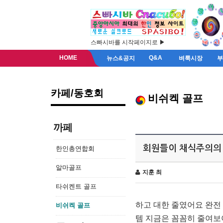
스빠시바를 시작페이지로 ▶
HOME
Q&A
뉴스&공지
벼룩시장
카페/동호회
비쉬켁 골프
까페
회원들이 채식주의의 
한인총연합회
알마골프
지훈 최
타쉬켄트 골프
하고 대한 줄였어요 완전
비쉬켁 골프
템 지금은 꼼꼼히 줄여보