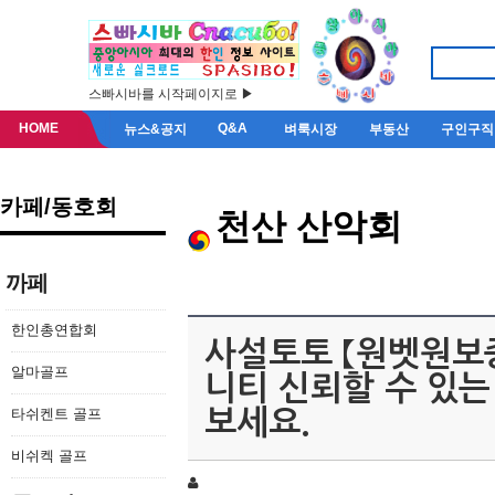
스빠시바를 시작페이지로 ▶
HOME
Q&A
뉴스&공지
벼룩시장
부동산
구인구직
카페/동호회
천산 산악회
까페
한인총연합회
사설토토 【원벳원보증.
알마골프
니티 신뢰할 수 있
타쉬켄트 골프
보세요.
비쉬켁 골프