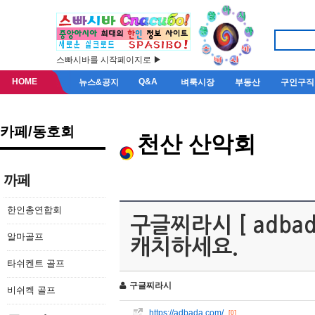
스빠시바를 시작페이지로 ▶
HOME
Q&A
뉴스&공지
벼룩시장
부동산
구인구직
카페/동호회
천산 산악회
까페
한인총연합회
구글찌라시 [ adba
알마골프
캐치하세요.
타쉬켄트 골프
구글찌라시
비쉬켁 골프
https://adbada.com/
[0]