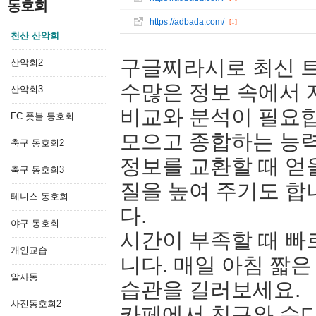
동호회
https://adbada.com/
[1]
천산 산악회
구글찌라시로 최신 
산악회2
수많은 정보 속에서 
산악회3
비교와 분석이 필요합
FC 풋볼 동호회
모으고 종합하는 능
축구 동호회2
정보를 교환할 때 얻
축구 동호회3
질을 높여 주기도 합
테니스 동호회
다.
야구 동호회
시간이 부족할 때 빠
개인교습
니다. 매일 아침 짧
알사동
습관을 길러보세요.
사진동호회2
카페에서 친구와 수다