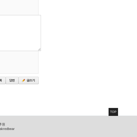
TOP
 후원
zakredbear