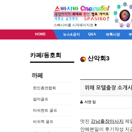
스빠시바를 시작페이지로 ▶
HOME
Q&A
뉴스&공지
벼룩시장
카페/동호회
산악회3
까페
위해 모텔출장 소개시
한인총연합회
알마골프
서연 임
타쉬켄트 골프
멋진
강남출장마사지
제일
비쉬켁 골프
안해본일이 후기작성 지금