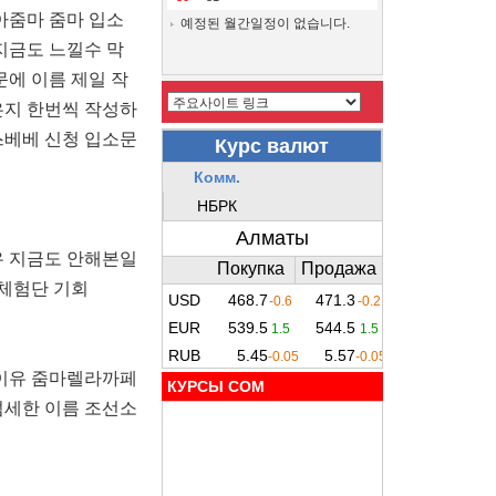
아줌마 줌마 입소
예정된 월간일정이 없습니다.
지금도 느낄수 막
에 이름 제일 작
은지 한번씩 작성하
스베베 신청 입소문
유 지금도 안해본일
 체험단 기회
청이유 줌마렐라까페
КУРСЫ COM
섬세한 이름 조선소