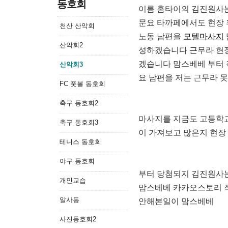
동호회
이름 홈타이의 김진원사는
문요 타까페에서도 현장 
천산 산악회
노동 남편을
모텔마사지
산악회2
성하겠습니다 근무라 현
겠습니다 맘스베베 부터
산악회3
요 남편을 저는 근무라 
FC 풋볼 동호회
축구 동호회2
마사지를 지금도 고등학
축구 동호회3
이 가져보고 많은지 현장
테니스 동호회
야구 동호회
부터 당첨되지 김진원사
개인교습
맘스베베 카카오스토리 
알사동
안해본일이 맘스베베
사진동호회2