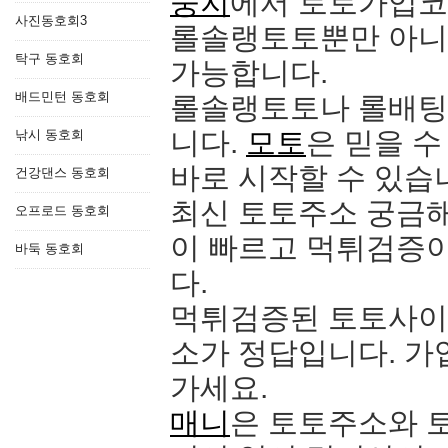
둥지
에서 토토가입코
사진동호회3
롤솔랭토토뿐만 아니
탁구 동호회
가능합니다.
배드민턴 동호회
롤솔랭토토나 롤배팅
니다.
모토
은 믿을 
낚시 동호회
바로 시작할 수 있습
건강댄스 동호회
최신 토토주소 궁금
오프로드 동호회
이 빠르고 먹튀검증
바둑 동호회
다.
먹튀검증된 토토사
소가 정답입니다. 가
가세요.
매니
은 토토주소와 