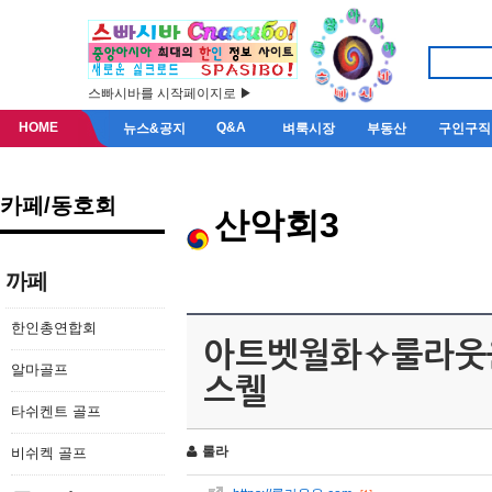
스빠시바를 시작페이지로 ▶
HOME
Q&A
뉴스&공지
벼룩시장
부동산
구인구직
카페/동호회
산악회3
까페
한인총연합회
아트벳월화✧룰라웃
알마골프
스퀠
타쉬켄트 골프
룰라
비쉬켁 골프