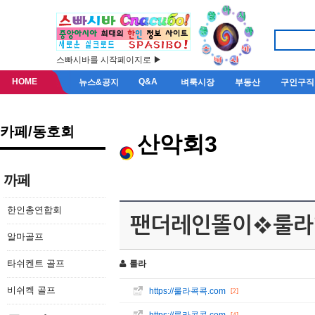
스빠시바를 시작페이지로 ▶
HOME
Q&A
뉴스&공지
벼룩시장
부동산
구인구직
카페/동호회
산악회3
까페
한인총연합회
팬더레인똘이❖룰라
알마골프
타쉬켄트 골프
룰라
비쉬켁 골프
https://룰라콕콕.com
[2]