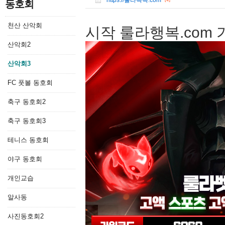
https://룰라콕콕.com
[4]
동호회
천산 산악회
시작 룰라행복.com
산악회2
산악회3
FC 풋볼 동호회
축구 동호회2
축구 동호회3
테니스 동호회
야구 동호회
개인교습
알사동
사진동호회2