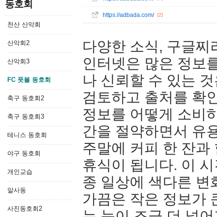
동호회
https://adbada.com/
[2]
천산 산악회
다양한 소식, 구글찌
산악회2
인터넷은 많은 정보를
산악회3
나 신뢰할 수 있는 
FC 풋볼 동호회
검토하고 출처를 확
축구 동호회2
정보를 어떻게 소비하
축구 동호회3
간을 절약하면서 유용
테니스 동호회
주말에 커피 한 잔과
야구 동호회
휴식이 됩니다. 이 
개인교습
종 일상에 색다른 변
알사동
가끔은 작은 정보가 
사진동호회2
는 눈이 조금 더 넓어