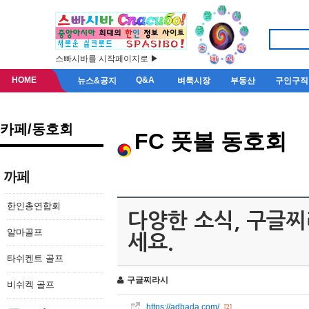
스빠시바를 시작페이지로 ▶
HOME
Q&A
뉴스&공지
벼룩시장
부동산
구인구직
카페/동호회
FC 풋볼 동호회
까페
한인총연합회
다양한 소식, 구글찌라
알마골프
세요.
타쉬켄트 골프
구글찌라시
비쉬켁 골프
https://adbada.com/
[2]