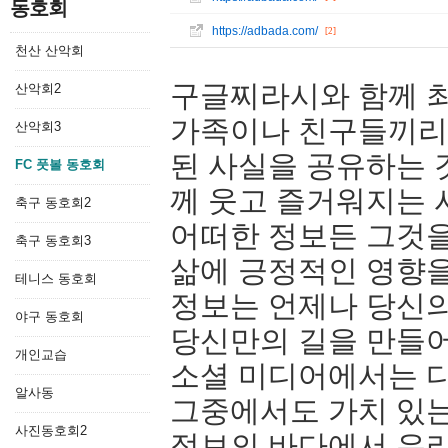
동호회
https://adbada.com/
[2]
천산 산악회
구글찌라시와 함께 최
산악회2
가족이나 친구들끼리 
산악회3
된 사실을 공유하는 
FC 풋볼 동호회
께 웃고 즐거워지는 
축구 동호회2
어떠한 정보든 그것
축구 동호회3
삶에 긍정적인 영향을
테니스 동호회
정보는 언제나 당신의
야구 동호회
당신만의 길을 만들어
개인교습
소셜 미디어에서는 
알사동
그중에서도 가치 있는
사진동호회2
정보의 바다에서 우리