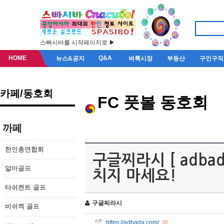
스빠시바를 시작페이지로 ▶
HOME
Q&A
뉴스&공지
벼룩시장
부동산
구인구직
카페/동호회
FC 풋볼 동호회
까페
한인총연합회
구글찌라시 [ adba
알마골프
치지 마세요!
타쉬켄트 골프
구글찌라시
비쉬켁 골프
https://adbada.com/
[2]