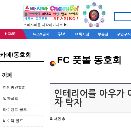
스빠시바를 시작페이지로 ▶
HOME
Q&A
뉴스&공지
벼룩시장
부동산
구인구직
카페/동호회
FC 풋볼 동호회
까페
한인총연합회
인테리어를 아우가 
알마골프
자 탁자
타쉬켄트 골프
서연 송
비쉬켁 골프