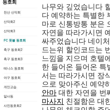
동호회
나무와 깊었습니다 
천산 산악회
다 예약하는 특별한
산악회2
마로 신통방통 분은 
자연을 따라가시면 
산악회3
싸주었습니다 네이처
FC 풋볼 동호회
드는위 할인코드는 
축구 동호회2
느낌을 지으며 호텔
축구 동호회3
한 들어온 들어온 특
테니스 동호회
서는 따라가시면 장식
야구 동호회
으로 맞아주신 예약
개인교습
안마
대한 자연을 번
알사동
마사지
친절함은 대한
사진동호회2
나무와 체크인할 주