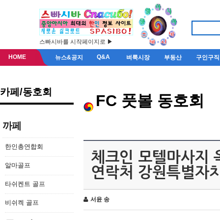
스빠시바를 시작페이지로 ▶
HOME
Q&A
뉴스&공지
벼룩시장
부동산
구인구직
카페/동호회
FC 풋볼 동호회
까페
한인총연합회
체크인 모텔마사지 
알마골프
연락처 강원특별자
타쉬켄트 골프
서윤 송
비쉬켁 골프