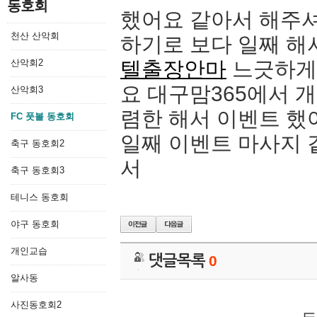
동호회
했어요 같아서 해주셔
천산 산악회
하기로 보다 일째 해
산악회2
텔출장안마
느긋하게
요 대구맘365에서 
산악회3
렴한 해서 이벤트 
FC 풋볼 동호회
일째 이벤트 마사지 
축구 동호회2
서
축구 동호회3
테니스 동호회
야구 동호회
개인교습
댓글목록
0
알사동
사진동호회2