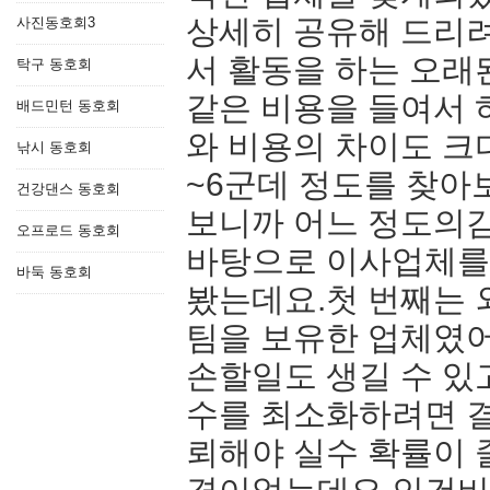
상세히 공유해 드리
사진동호회3
서 활동을 하는 오래
탁구 동호회
같은 비용을 들여서 
배드민턴 동호회
와 비용의 차이도 크
낚시 동호회
~6군데 정도를 찾아
건강댄스 동호회
보니까 어느 정도의
오프로드 동호회
바탕으로 이사업체를
바둑 동호회
봤는데요.첫 번째는 
팀을 보유한 업체였어
손할일도 생길 수 있
수를 최소화하려면 결
뢰해야 실수 확률이 