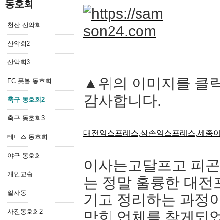
동호회
천산 산악회
산악회2
산악회3
▲위의 이미지를 클
FC 풋볼 동호회
감사합니다.
축구 동호회2
축구 동호회3
대전익스프레스
,
삼손익스프레스
,
세종
테니스 동호회
야구 동호회
이사는고달프고 피곤
개인교습
는 정말 훌륭한 대전
알사동
기고 정리하는 과정이
사진동호회2
막힌 업체를 찾게되