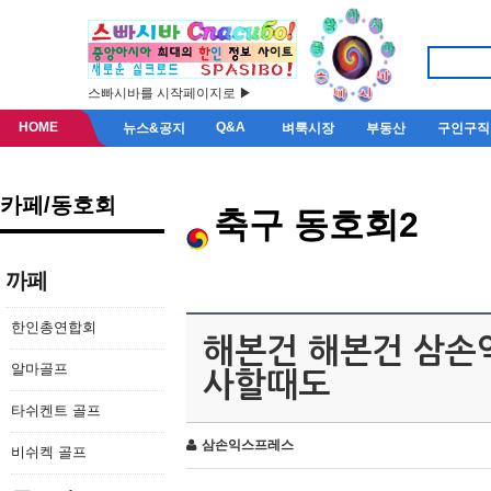
스빠시바를 시작페이지로 ▶
HOME
Q&A
뉴스&공지
벼룩시장
부동산
구인구직
카페/동호회
축구 동호회2
까페
한인총연합회
해본건 해본건 삼손
알마골프
사할때도
타쉬켄트 골프
삼손익스프레스
비쉬켁 골프