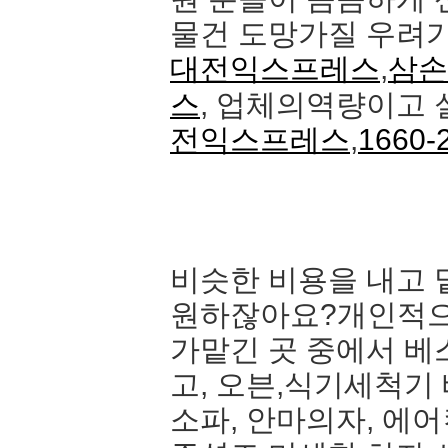
물건 도망가질 우려가
대전익스프레스
,
삼손
스
, 업체의역량이고 
전익스프레스
,
1660-
비슷한 비용을 내고 
원하잖아요?개인적
가맡긴 곳 중에서 베
고, 오븐,식기세척
소파, 안마의자, 에