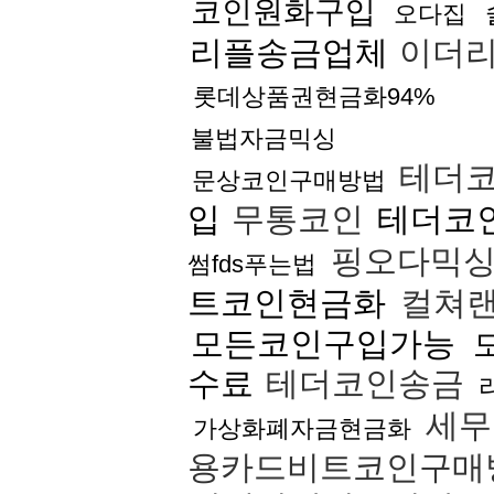
코인원화구입
오다집
리플송금업체
이더
롯데상품권현금화94%
불법자금믹싱
테더
문상코인구매방법
입
무통코인
테더코
핑오다믹
썸fds푸는법
트코인현금화
컬쳐랜
모든코인구입가능
수료
테더코인송금
세무
가상화폐자금현금화
용카드비트코인구매