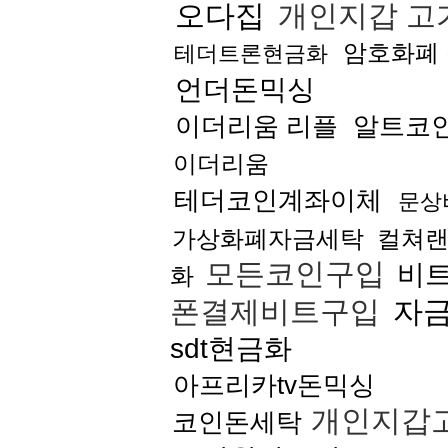
오다집
개인지갑 고
암호화폐
테더트론현금화
언더돈믹싱
이더리움 리플
알트코
이더리움
테더코인계좌이체
문상
가상화폐자금세탁
컬쳐
모든코인구입
비
화
폰결제비트구입
자
sdt현금화
아프리카tv돈믹싱
개인지갑
코인돈세탁