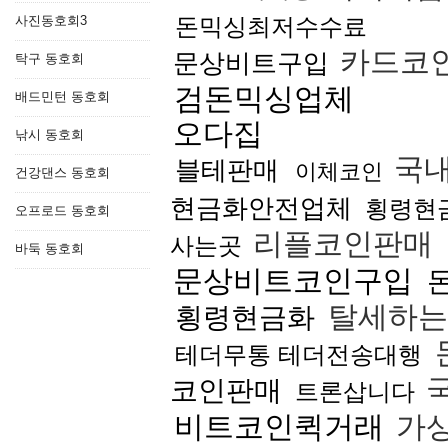
사진동호회3
돈믹싱최저수수료
카드코
문상비트구입
탁구 동호회
검돈믹싱업체
배드민턴 동호회
오다집
낚시 동호회
국내
블테판매
이체코인
건강댄스 동호회
현금화안전업체
횡령현
오프로드 동호회
리플코인판매
사는곳
바둑 동호회
문상비트코인구입
탈세하는
횡령현금화
테더무통 테더전송대행
국
코인판매
트론삽니다
비트코인퀵거래
가