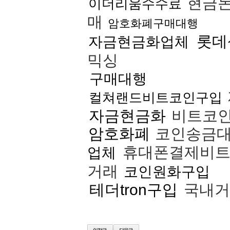
현금
이더리움수수료
매
암호화폐구매대행
롯데
자금현금화업체
믹싱
구매대행
컬쳐랜드비트코인구입
자금현금화
비트코
암호화폐
코인송금
휴대폰결제비
업체
거래
코인원화구입
테더tron구입
국내거