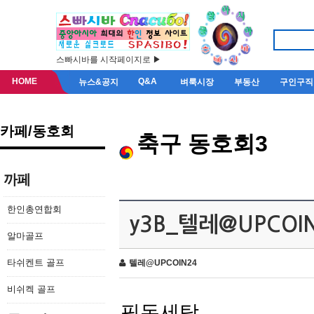
스빠시바를 시작페이지로 ▶
HOME
Q&A
뉴스&공지
벼룩시장
부동산
구인구직
카페/동호회
축구 동호회3
까페
한인총연합회
y3B_텔레@UPCO
알마골프
타쉬켄트 골프
텔레@UPCOIN24
비쉬켁 골프
핑돈세탁