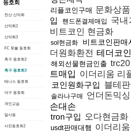
동호회
문화상품
리플코인구매
천산 산악회
국내
입
핸드폰결제매입
산악회2
비트코인 현금화
산악회3
비트코인판매
sol현금화
FC 풋볼 동호회
더원화환전
테더코
축구 동호회2
trc
해외선물현금인출
축구 동호회3
트매입
이더리움 리
테니스 동호회
블테
코인원화구입
야구 동호회
언더돈믹
솔라나구매
개인교습
손대손
오다현금화
tron구입
알사동
이더리움
사진동호회2
usdt판매대행