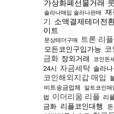
가상화폐선물거래
롯
재
솔라나매입 솔라나판매
기
소액결제테더전
이트
트론 리
문상테더구매
코
모든코인구입가능
금화
장외거래
코인돈
자금세탁
24시
솔라나
코인해외지갑 매입
비트송금업체
알트코인매
이더리움 리플
법
리
리플코인대행
금화
돈