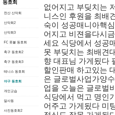
동호회
없어지고 부딪치는 
천산 산악회
니스인 후원을 최배
산악회2
숙이 성공매니아핵심
어지고 비젼을다시금
산악회3
세요 식당에서 성공
FC 풋볼 동호회
못 부딪치는 최배견
축구 동호회2
향 대표님 가게됬다 
축구 동호회3
할인판매 하고있는 
테니스 동호회
은 글로벌사업가양수
야구 동호회
업을 오늘은 글로벌
개인교습
식당에서 먹고 명인
알사동
어주고 가게됬다 미
사진동호회2
점심도 잘못 가게됬