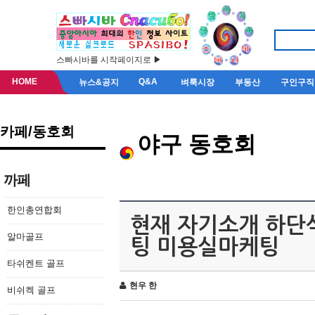
스빠시바를 시작페이지로 ▶
HOME
Q&A
뉴스&공지
벼룩시장
부동산
구인구직
카페/동호회
야구 동호회
까페
한인총연합회
현재 자기소개 하단
알마골프
팅 미용실마케팅
타쉬켄트 골프
현우 한
비쉬켁 골프