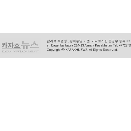
합리적 객관성 , 평화통일 기원, 카자흐스탄 문공부 등록 № 11
st. Bagenbai batira 214-13 Almaty Kazakhstan Tel. +772
Copyright ⓒ KAZAKHNEWS. All Rights Reserved.