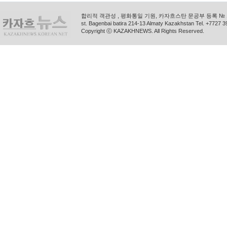
합리적 객관성 , 평화통일 기원, 카자흐스탄 문공부 등록 № 11
st. Bagenbai batira 214-13 Almaty Kazakhstan Tel. +772
Copyright ⓒ KAZAKHNEWS. All Rights Reserved.