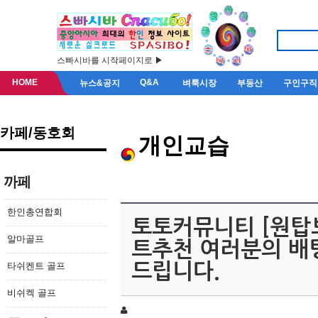
스빠시바를 시작페이지로 ▶
HOME
Q&A
뉴스&공지
벼룩시장
부동산
구인구직
카페/동호회
개인교습
까페
한인총연합회
토토커뮤니티 [원탑보
알마골프
트추천 여러분의 배
타쉬켄트 골프
드립니다.
비쉬켁 골프