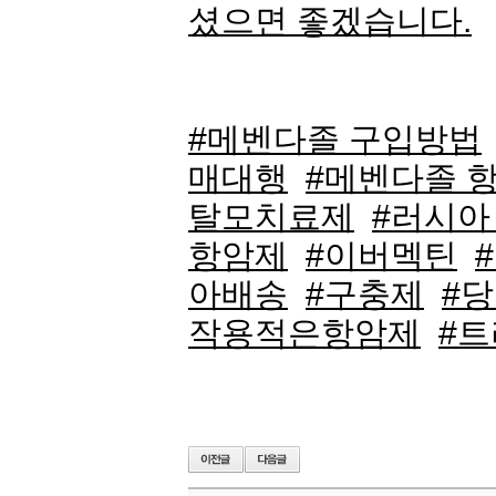
셨으면 좋겠습니다.
#메벤다졸 구입방법
매대행
#메벤다졸 
탈모치료제
#러시아
항암제
#이버멕틴
아배송
#구충제
#
작용적은항암제
#