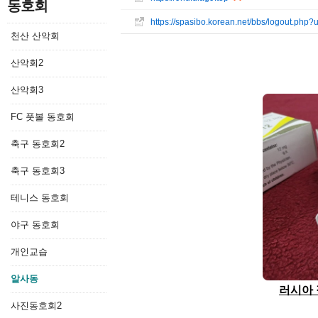
동호회
https://spasibo.korean.net/bbs/logout.php?
천산 산악회
산악회2
산악회3
FC 풋볼 동호회
축구 동호회2
축구 동호회3
테니스 동호회
야구 동호회
개인교습
알사동
러시아
사진동호회2