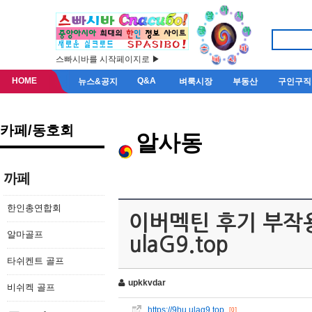
스빠시바를 시작페이지로 ▶
HOME
Q&A
뉴스&공지
벼룩시장
부동산
구인구직
카페/동호회
알사동
까페
한인총연합회
이버멕틴 후기 부작용
알마골프
ulaG9.top
타쉬켄트 골프
upkkvdar
비쉬켁 골프
https://9hu.ulag9.top
[0]