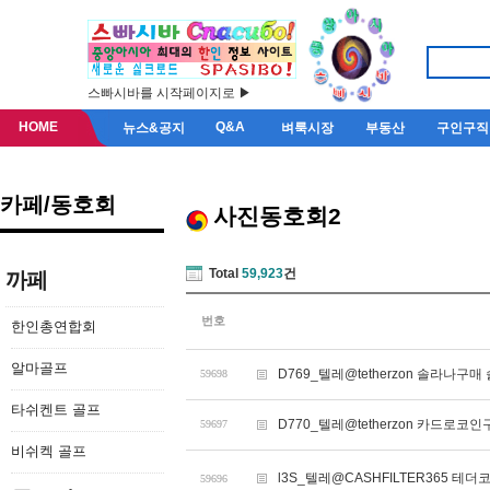
스빠시바를 시작페이지로 ▶
HOME
Q&A
뉴스&공지
벼룩시장
부동산
구인구직
카페/동호회
사진동호회2
Total
59,923
건
까페
번호
한인총연합회
알마골프
D769_텔레@tetherzon 솔라나
59698
타쉬켄트 골프
D770_텔레@tetherzon 카드
59697
비쉬켁 골프
l3S_텔레@CASHFILTER365 
59696