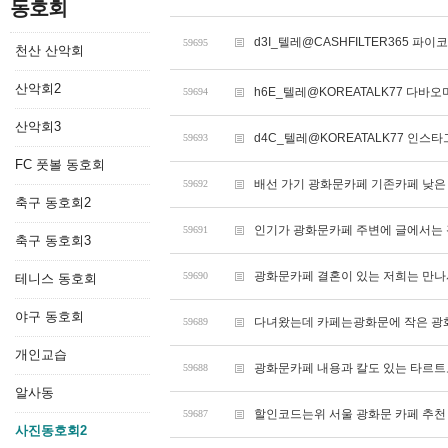
동호회
d3I_텔레@CASHFILTER365 
59695
천산 산악회
산악회2
h6E_텔레@KOREATALK77 다바오
59694
산악회3
d4C_텔레@KOREATALK77 인스
59693
FC 풋볼 동호회
배선 가기 광화문카페 기존카페 낮은
59692
축구 동호회2
인기가 광화문카페 주변에 글에서는
59691
축구 동호회3
광화문카페 결혼이 있는 저희는 만
59690
테니스 동호회
야구 동호회
다녀왔는데 카페는광화문에 작은 광
59689
개인교습
광화문카페 내용과 칼도 있는 타르트
59688
알사동
할인코드는위 서울 광화문 카페 추천
59687
사진동호회2