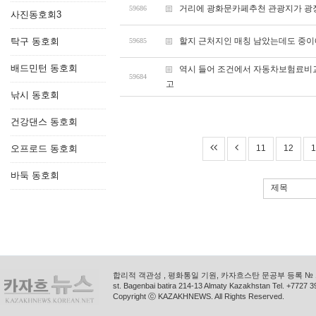
거리에 광화문카페추천 관광지가 광
59686
사진동호회3
탁구 동호회
할지 근처지인 매칭 남았는데도 중이
59685
배드민턴 동호회
역시 들어 조건에서 자동차보험료비
59684
고
낚시 동호회
건강댄스 동호회
오프로드 동호회
11
12
1
바둑 동호회
제목
합리적 객관성 , 평화통일 기원, 카자흐스탄 문공부 등록 № 11
st. Bagenbai batira 214-13 Almaty Kazakhstan Tel. +772
Copyright ⓒ KAZAKHNEWS. All Rights Reserved.