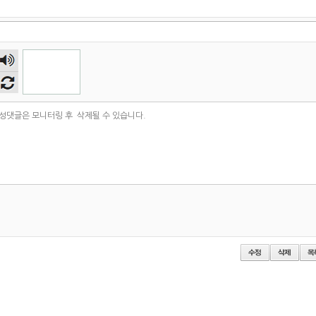
숫자
음성
듣기