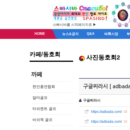
스빠시바를 시작페이지로 ▶
HOME
Q&A
뉴스&공지
벼룩시장
카페/동호회
사진동호회2
까페
구글찌라시 [ adbad
한인총연합회
알마골프
구글찌라시
타쉬켄트 골프
https://adbada.com/
[2]
비쉬켁 골프
https://adbada.com/
[1]