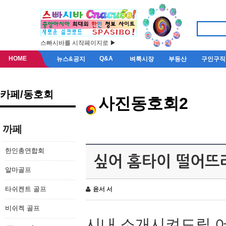
스빠시바를 시작페이지로 ▶
HOME
Q&A
뉴스&공지
벼룩시장
부동산
구인구직
카페/동호회
사진동호회2
까페
한인총연합회
싶어 홈타이 떨어뜨
알마골프
타쉬켄트 골프
윤서 서
비쉬켁 골프
시내 소개시켜드릴 