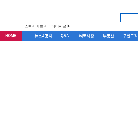
스빠시바를 시작페이지로 ▶
HOME
Q&A
뉴스&공지
벼룩시장
부동산
구인구직