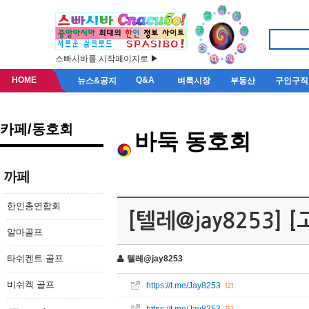
스빠시바를 시작페이지로 ▶
HOME
Q&A
뉴스&공지
벼룩시장
부동산
구인구직
카페/동호회
바둑 동호회
까페
한인총연합회
[텔레@jay8253]
알마골프
타쉬켄트 골프
텔레@jay8253
비쉬켁 골프
https://t.me/Jay8253
[2]