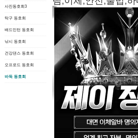
램,이체,안전,불법,
사진동호회3
탁구 동호회
배드민턴 동호회
낚시 동호회
건강댄스 동호회
오프로드 동호회
바둑 동호회