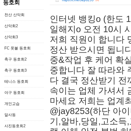
https://t.me/Jay8253
[5]
동호회
천산 산악회
인터넷 뱅킹o (한도 1
산악회2
일해지o 오전 10시 시
저희 직원이 합니다 
산악회3
정산 받으시면 됩니다 
FC 풋볼 동호회
중&작업 후 케어 확
축구 동호회2
중합니다 잘 따라와 
축구 동호회3
다 결국 정산받기 전
테니스 동호회
속이는 업체 가셔서 
야구 동호회
마세요 저희는 업계최
개인교습
@jay8253(하단 
알사동
기,알바,당일,고소득
사진동호회2