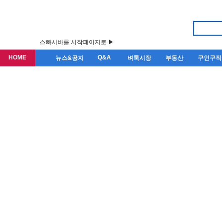
스빠시바를 시작페이지로 ▶
HOME
Q&A
뉴스&공지
벼룩시장
부동산
구인구직