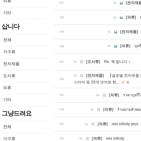
의류
[전자제품
151
기타
[의류]
150
삽니다
[전자제품]
149
전체
[의류]
บุหร
148
가구류
[도서류]
Re: 책 팝니다
147
2
전자제품
도서류
[전자제품]
【글로벌 전자부품 원
146
시아어 등 20개 언어로 현…
27
의류
[의류]
ราคาบุหรี่
145
기타
[의류]
ร้านขายหัวพอต
144
그냥드려요
[의류]
relx infinity plus
143
전체
가구류
[의류]
relx infinity
142