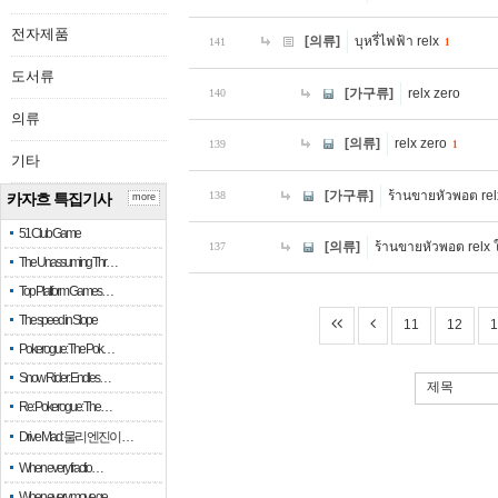
전자제품
[의류]
บุหรี่ไฟฟ้า relx
141
1
도서류
[가구류]
relx zero
140
의류
[의류]
relx zero
139
1
기타
[가구류]
ร้านขายหัวพอต relx
138
카자흐 특집기사
more
51 Club Game
[의류]
ร้านขายหัวพอต relx ใ
137
The Unassuming Thr…
Top Platform Games…
The speed in Slope
11
12
1
Pokerogue: The Pok…
Snow Rider: Endles…
제목
Re: Pokerogue: The…
Drive Mad: 물리 엔진이 …
When every fractio…
When every move ge…