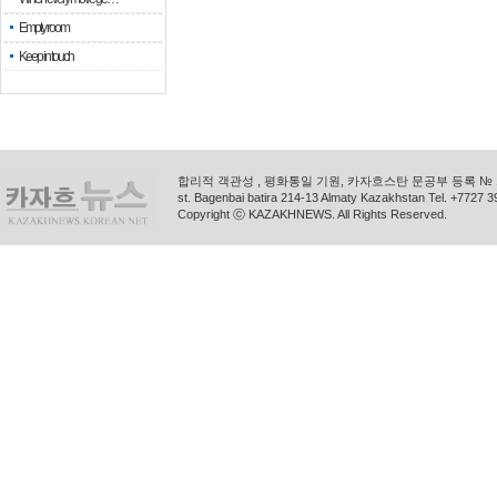
Empty room
Keep in touch
합리적 객관성 , 평화통일 기원, 카자흐스탄 문공부 등록 № 11
st. Bagenbai batira 214-13 Almaty Kazakhstan Tel. +772
Copyright ⓒ KAZAKHNEWS. All Rights Reserved.