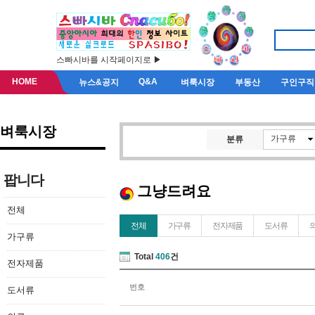
스빠시바를 시작페이지로 ▶
HOME
Q&A
뉴스&공지
벼룩시장
부동산
구인구직
벼룩시장
가구류
분류
팝니다
그냥드려요
전체
전체
가구류
전자제품
도서류
가구류
Total
406
건
전자제품
번호
도서류