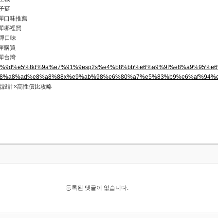
子菸
 煙彈口味推薦
 煙彈哪裡買
彈口味
煙彈購買
煙彈台灣
%e6%80%9d%e5%8d%9a%e7%91%9esp2s%e4%b8%bb%e6%a9%9f%e8%a9%95%e
8%a8%ad%e8%a8%88x%e9%ab%98%e6%80%a7%e5%83%b9%e6%af%94%
電設計×高性價比攻略
등록된 댓글이 없습니다.