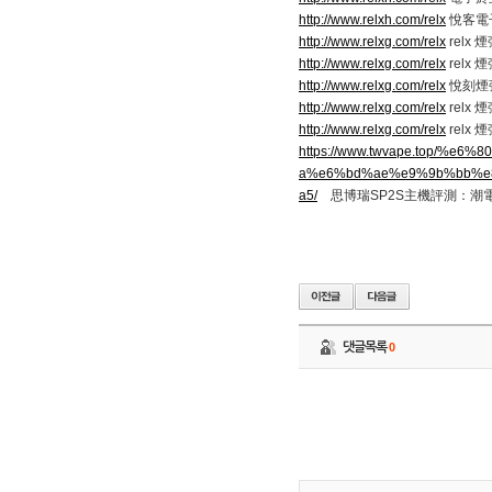
http://www.relxh.com/relx
悅客電
http://www.relxg.com/relx
relx
http://www.relxg.com/relx
relx
http://www.relxg.com/relx
悅刻煙
http://www.relxg.com/relx
relx 
http://www.relxg.com/relx
relx 
https://www.twvape.top/
a%e6%bd%ae%e9%9b%bb%e
a5/
思博瑞SP2S主機評測：潮
댓글목록
0