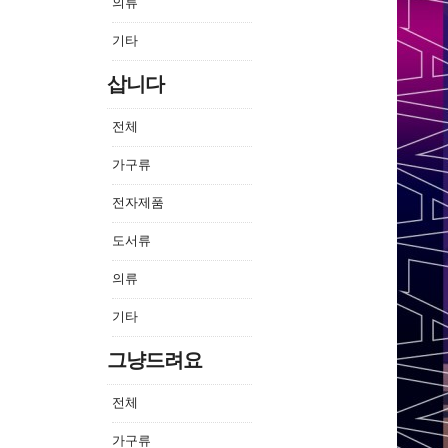
의류
기타
삽니다
전체
가구류
전자제품
도서류
의류
기타
그냥드려요
전체
가구류