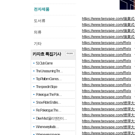
전자제품
https://www.twsvape.com
도서류
https://www.twsvape.com
https://www.twsvape.com
의류
https://www.twsvape.com
https://www.twsvape.com/Relx
r
기타
https://www.twsvape.com/Relx
카자흐 특집기사
more
https://www.twsvape.com/Relx
https://www.twsvape.com/Relx
r
51 Club Game
https://www.twsvape.com/Relx
The Unassuming Thr…
https://www.twsvape.com/Relx
R
Top Platform Games…
https://www.twsvape.com/Relx
電
https://www.twsvape.com/Relx
r
The speed in Slope
https://www.twsvape.com/Relx
r
Pokerogue: The Pok…
https://www.twsvape.com/Relx
Snow Rider: Endles…
https://www.twsvape.com/煙彈
https://www.twsvape.com/煙彈
Re: Pokerogue: The…
https://www.twsvape.com/煙彈
Drive Mad: 물리 엔진이 …
https://www.twsvape.com/煙彈
When every fractio…
https://www.twsvape.com/煙彈
https://www.twsvape.com/煙彈
When every move ge…