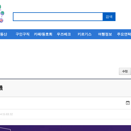
부동산
구인구직
카페/동호회
우즈베크
키르기스
여행정보
주요연
機
4 15:03:32