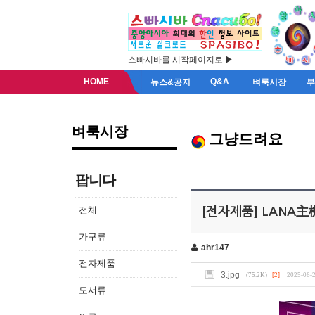
스빠시바를 시작페이지로 ▶
HOME
Q&A
뉴스&공지
벼룩시장
벼룩시장
그냥드려요
팝니다
전체
[전자제품] LANA主
가구류
ahr147
전자제품
3.jpg
(75.2K)
[2]
2025-06-2
도서류