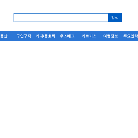
부동산
구인구직
카페/동호회
우즈베크
키르기스
여행정보
주요연