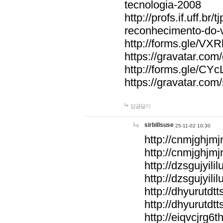
tecnologia-2008
http://profs.if.uff.b
reconhecimento-do-
http://forms.gle/V
https://gravatar.co
http://forms.gle/C
https://gravatar.com/
답글달기
sirbillsuse
25-11-02 10:30
http://cnmjghjm
http://cnmjghjm
http://dzsgujyili
http://dzsgujyil
http://dhyurutdt
http://dhyurutdt
http://eiqvcjrg6