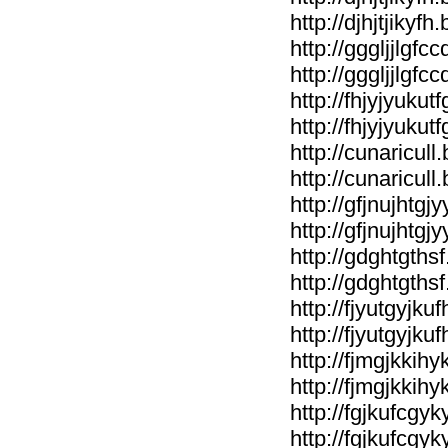
http://djhjtjikyf
http://gggljjlgfc
http://gggljjlgf
http://fhjyjyukut
http://fhjyjyuku
http://cunaricull
http://cunaricul
http://gfjnujhtgj
http://gfjnujhtg
http://gdghtgths
http://gdghtgths
http://fjyutgyjku
http://fjyutgyjk
http://fjmgjkkih
http://fjmgjkkih
http://fgjkufcgy
http://fgjkufcgy