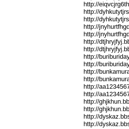
http://eiqvcjrg6t
http://dyhkutytjr
http://dyhkutytj
http://jnyhurtfh
http://jnyhurtfh
http://dtjhryjfyj.
http://dtjhryjfyj
http://buriburid
http://buriburid
http://bunkamur
http://bunkamur
http://aa123456
http://aa123456
http://ghjkhun.b
http://ghjkhun.b
http://dyskaz.bb
http://dyskaz.b