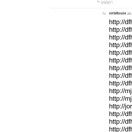
답글달기
sirbillsuse
25-
http://d
http://d
http://
http://d
http://d
http://d
http://d
http://d
http://d
http://
http://
http://
http://d
http://d
http://d