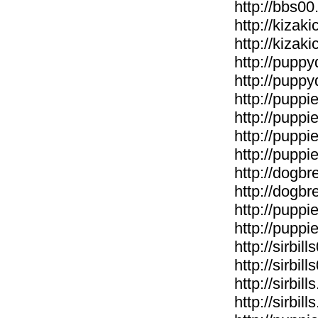
http://bbs0
http://kizak
http://kizak
http://pupp
http://pupp
http://puppi
http://pupp
http://puppi
http://pupp
http://dogbr
http://dogb
http://puppi
http://pupp
http://sirbil
http://sirbi
http://sirbil
http://sirbi