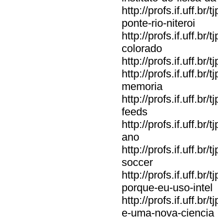
http://profs.if.uff.b
ponte-rio-niteroi
http://profs.if.uff.b
colorado
http://profs.if.uff.b
http://profs.if.uff.br
memoria
http://profs.if.uff.b
feeds
http://profs.if.uff.br
ano
http://profs.if.uff.br
soccer
http://profs.if.uff.br
porque-eu-uso-intel
http://profs.if.uff.b
e-uma-nova-ciencia