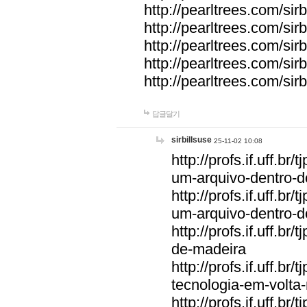
http://pearltrees.com/si
http://pearltrees.com/si
http://pearltrees.com/si
http://pearltrees.com/si
http://pearltrees.com/si
답글달기
sirbillsuse
25-11-02 10:08
http://profs.if.uff.b
um-arquivo-dentro-d
http://profs.if.uff.b
um-arquivo-dentro-d
http://profs.if.uff.b
de-madeira
http://profs.if.uff.b
tecnologia-em-volta
http://profs.if.uff.b