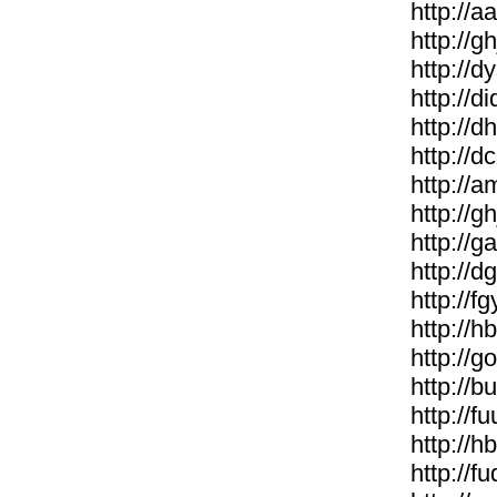
http://
http://
http://
http://d
http://d
http://d
http://a
http://
http://g
http://d
http://f
http://
http://
http://
http://f
http://
http://f