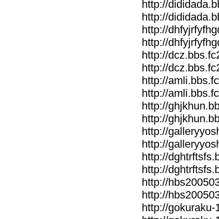
http://dididada.
http://dididada.
http://dhfyjrfyfh
http://dhfyjrfyf
http://dcz.bbs.f
http://dcz.bbs.f
http://amli.bbs.f
http://amli.bbs.
http://ghjkhun.b
http://ghjkhun.b
http://galleryyo
http://galleryyo
http://dghtrftsfs
http://dghtrftsfs
http://hbs20050
http://hbs20050
http://gokuraku-