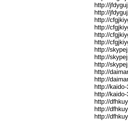
http://jfdyg
http://jfdyg
http://cfgjk
http://cfgjk
http://cfgjk
http://cfgjk
http://skype
http://skype
http://skype
http://daim
http://daima
http://kaido
http://kaido
http://dfhku
http://dfhku
http://dfhku