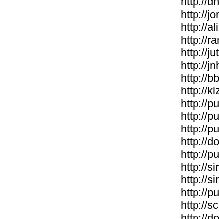
http://d
http://j
http://a
http://
http://j
http://j
http://
http://k
http://
http://
http://
http://
http://
http://s
http://s
http://p
http://s
http://