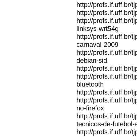
http://profs.if.uff.br
http://profs.if.uff.b
http://profs.if.uff.b
linksys-wrt54g
http://profs.if.uff.b
carnaval-2009
http://profs.if.uff.b
debian-sid
http://profs.if.uff.b
http://profs.if.uff.b
bluetooth
http://profs.if.uff.br
http://profs.if.uff.b
no-firefox
http://profs.if.uff.br
tecnicos-de-futebol
http://profs.if.uff.b