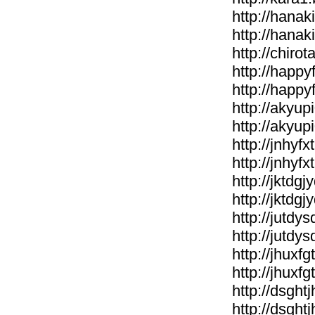
http://hanak
http://hana
http://chiro
http://happy
http://happ
http://akyup
http://akyu
http://jnhyfx
http://jnhyf
http://jktdgj
http://jktdg
http://jutdy
http://jutdy
http://jhuxf
http://jhuxf
http://dsght
http://dsght