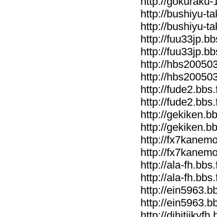
http://gokuraku
http://bushiyu-
http://bushiyu-t
http://fuu33jp.b
http://fuu33jp.b
http://hbs20050
http://hbs20050
http://fude2.bbs
http://fude2.bbs
http://gekiken.b
http://gekiken.b
http://fx7kanem
http://fx7kanem
http://ala-fh.bbs
http://ala-fh.bb
http://ein5963.
http://ein5963.b
http://djhjtjikyf