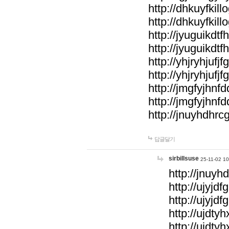
http://dhkuyfkill
http://dhkuyfkil
http://jyuguikdt
http://jyuguikdt
http://yhjryhjufj
http://yhjryhjuf
http://jmgfyjhnf
http://jmgfyjhnf
http://jnuyhdhrc
답글달기
sirbillsuse
25-11-02 10
http://jnuy
http://ujyjd
http://ujyjd
http://ujdty
http://ujdty