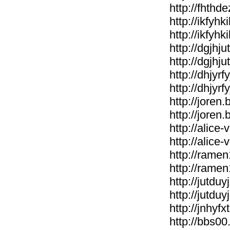
http://fhthd
http://ikfyh
http://ikfyhk
http://dgjhj
http://dgjhj
http://dhjyr
http://dhjyr
http://joren
http://jore
http://alice-
http://alice
http://rame
http://rame
http://jutdu
http://jutdu
http://jnhyfx
http://bbs00