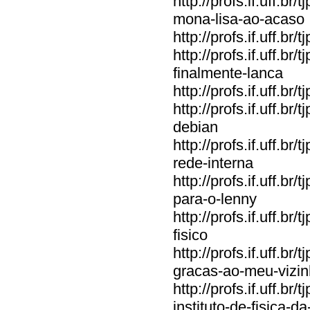
http://profs.if.uff.b
mona-lisa-ao-acaso
http://profs.if.uff.br
http://profs.if.uff.b
finalmente-lanca
http://profs.if.uff.
http://profs.if.uff.b
debian
http://profs.if.uff.b
rede-interna
http://profs.if.uff.b
para-o-lenny
http://profs.if.uff.b
fisico
http://profs.if.uff.b
gracas-ao-meu-vizin
http://profs.if.uff.b
instituto-de-fisica-da