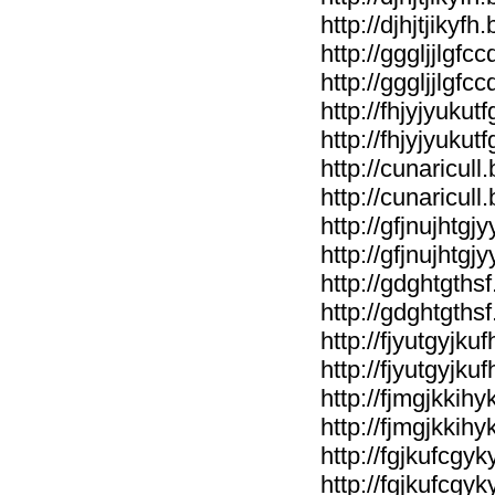
http://djhjtjikyf
http://gggljjlgfc
http://gggljjlgf
http://fhjyjyukut
http://fhjyjyuku
http://cunaricull
http://cunaricul
http://gfjnujhtgj
http://gfjnujhtg
http://gdghtgths
http://gdghtgths
http://fjyutgyjku
http://fjyutgyjk
http://fjmgjkkih
http://fjmgjkkih
http://fgjkufcgy
http://fgjkufcgy