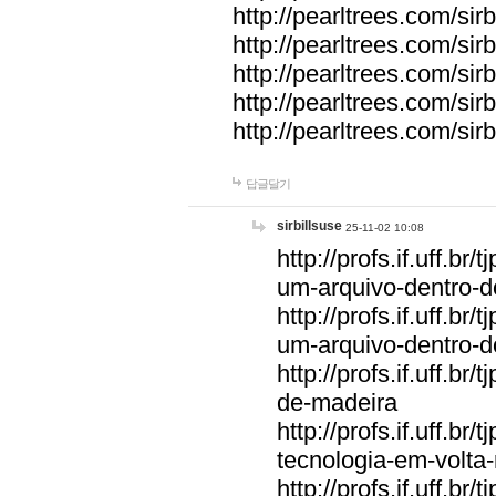
http://pearltrees.com/si
http://pearltrees.com/si
http://pearltrees.com/si
http://pearltrees.com/si
http://pearltrees.com/si
답글달기
sirbillsuse
25-11-02 10:08
http://profs.if.uff.b
um-arquivo-dentro-d
http://profs.if.uff.b
um-arquivo-dentro-d
http://profs.if.uff.b
de-madeira
http://profs.if.uff.b
tecnologia-em-volta
http://profs.if.uff.b