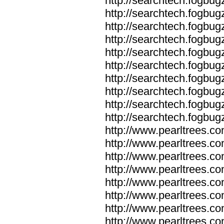
http://searchtech.fogbu
http://searchtech.fogbu
http://searchtech.fogbu
http://searchtech.fogbu
http://searchtech.fogbu
http://searchtech.fogbu
http://searchtech.fogbu
http://searchtech.fogbu
http://searchtech.fogbu
http://searchtech.fogbu
http://www.pearltrees.co
http://www.pearltrees.com
http://www.pearltrees.co
http://www.pearltrees.co
http://www.pearltrees.co
http://www.pearltrees.co
http://www.pearltrees.co
http://www.pearltrees.co