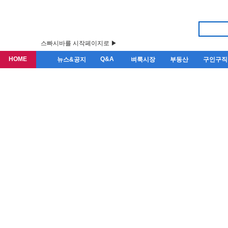
스빠시바를 시작페이지로 ▶
HOME
Q&A
뉴스&공지
벼룩시장
부동산
구인구직