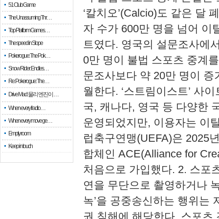
51 Club Game
‘칼치오’(Calcio)도 같은
The Unassuming Thr…
자 수가 600만 명을 넘어 
Top Platform Games…
트였다. 영국의 설문조사에서는,
The speed in Slope
Pokerogue: The Pok…
0만 명이 불법 스포츠 중계를
Snow Rider: Endles…
문조사보다 약 20만 명이 증
Re: Pokerogue: The…
월한다. ‘스트림이스트’ 사
Drive Mad: 물리 엔진이 …
국, 캐나다, 영국 등 다양한
When every fractio…
운영되었지만, 이용자는 이탈리
When every move ge…
Empty room
럽축구연맹(UEFA)은 2025
Keep in touch
합체인 ACE(Alliance for Cr
처음으로 가입했다. ​2. 스포
연을 무단으로 촬영하거나 녹화
녹’을 공중송신하는 행위는 
권 침해에 해당한다. 스포츠