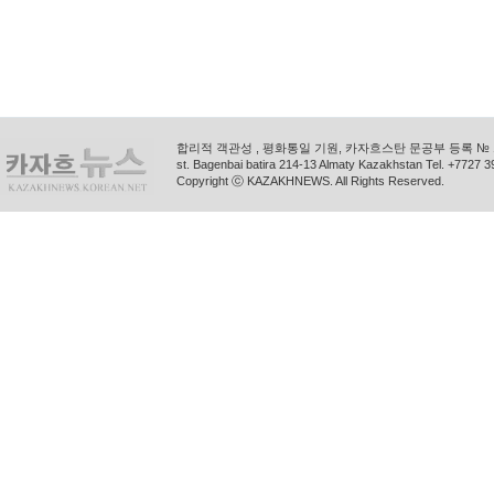
합리적 객관성 , 평화통일 기원, 카자흐스탄 문공부 등록 № 11
st. Bagenbai batira 214-13 Almaty Kazakhstan Tel. +772
Copyright ⓒ KAZAKHNEWS. All Rights Reserved.