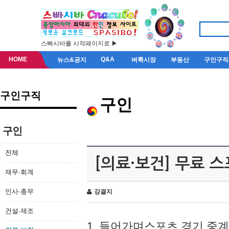
스빠시바를 시작페이지로 ▶
HOME
Q&A
뉴스&공지
벼룩시장
부동산
구인구직
구인구직
구인
구인
전체
[의료·보건] 무료 
재무·회계
인사·총무
강결지
건설·제조
1. 들어가며스포츠 경기 중