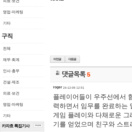
의료·보건
영업·마케팅
기타
구직
전체
재무·회계
인사·총무
댓글목록
5
건설·제조
roger
24-12-06 12:51
의료·보건
플레이어들이 우주선에서 함
영업·마케팅
력하면서 임무를 완료하는 
게임 플레이와 다채로운 
기타
기를 얻었으며 친구와 스트
카자흐 특집기사
more