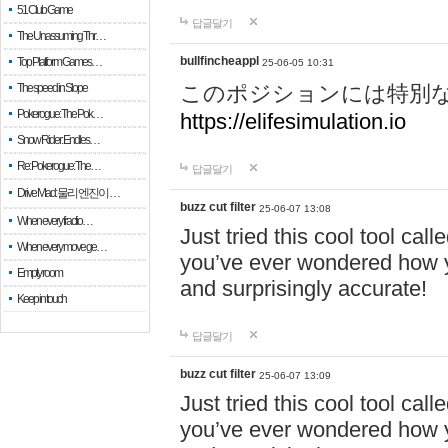
51 Club Game
답글달기
The Unassuming Thr…
bullfincheappl
Top Platform Games…
25-06-05 10:31
The speed in Slope
このポジションには特別
Pokerogue: The Pok…
https://elifesimulation.io
Snow Rider: Endles…
Re: Pokerogue: The…
답글달기
Drive Mad: 물리 엔진이 …
buzz cut filter
25-06-07 13:08
When every fractio…
Just tried this cool tool call
When every move ge…
you’ve ever wondered how y
Empty room
and surprisingly accurate!
Keep in touch
답글달기
buzz cut filter
25-06-07 13:09
Just tried this cool tool call
you’ve ever wondered how y