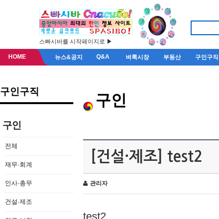
스빠시바를 시작페이지로 ▶
HOME
Q&A
뉴스&공지
벼룩시장
부동산
구인구직
구인구직
구인
구인
전체
[건설·제조] test2
재무·회계
인사·총무
관리자
건설·제조
test2