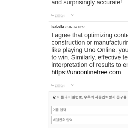
and surprisingly accurate!
답글달기
Isabella
25-07-14 13:55
I agree that optimizing cont
construction or manufacturin
like playing Uno Online; yo
to win. Similarly, effective 
interpretation of results to
https://unoonlinefree.com
답글달기
이름과 비밀번호, 우측의 자동입력방지 문구를 