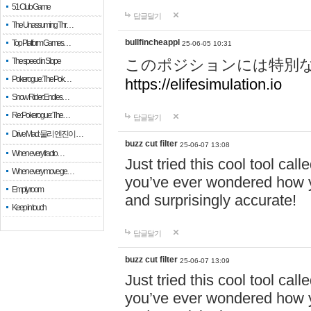
51 Club Game
답글달기
The Unassuming Thr…
bullfincheappl
Top Platform Games…
25-06-05 10:31
The speed in Slope
このポジションには特別
Pokerogue: The Pok…
https://elifesimulation.io
Snow Rider: Endles…
Re: Pokerogue: The…
답글달기
Drive Mad: 물리 엔진이 …
buzz cut filter
25-06-07 13:08
When every fractio…
Just tried this cool tool call
When every move ge…
you’ve ever wondered how y
Empty room
and surprisingly accurate!
Keep in touch
답글달기
buzz cut filter
25-06-07 13:09
Just tried this cool tool call
you’ve ever wondered how y