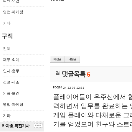
의료·보건
영업·마케팅
기타
구직
전체
재무·회계
인사·총무
댓글목록
5
건설·제조
roger
24-12-06 12:51
의료·보건
플레이어들이 우주선에서 함
영업·마케팅
력하면서 임무를 완료하는 
게임 플레이와 다채로운 
기타
기를 얻었으며 친구와 스트
카자흐 특집기사
more