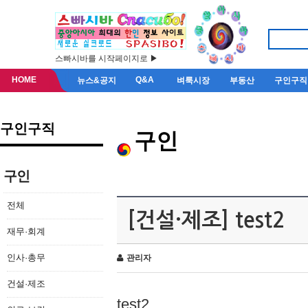
스빠시바를 시작페이지로 ▶
HOME
Q&A
뉴스&공지
벼룩시장
부동산
구인구직
구인구직
구인
구인
전체
[건설·제조] test2
재무·회계
인사·총무
관리자
건설·제조
test2