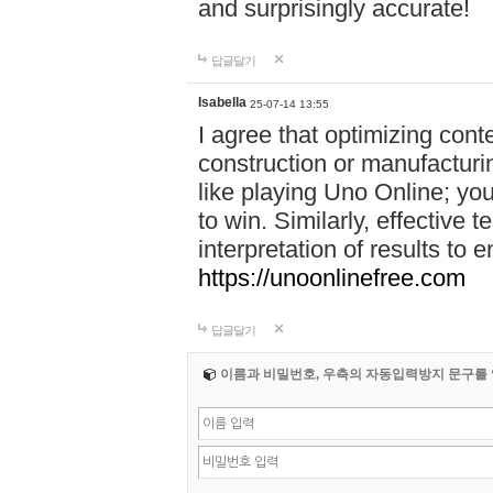
and surprisingly accurate!
답글달기
Isabella
25-07-14 13:55
I agree that optimizing cont
construction or manufacturin
like playing Uno Online; yo
to win. Similarly, effective 
interpretation of results to
https://unoonlinefree.com
답글달기
이름과 비밀번호, 우측의 자동입력방지 문구를 