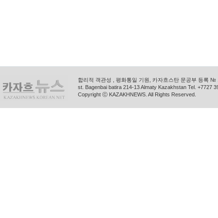
합리적 객관성 , 평화통일 기원, 카자흐스탄 문공부 등록 № 11
st. Bagenbai batira 214-13 Almaty Kazakhstan Tel. +772
Copyright ⓒ KAZAKHNEWS. All Rights Reserved.