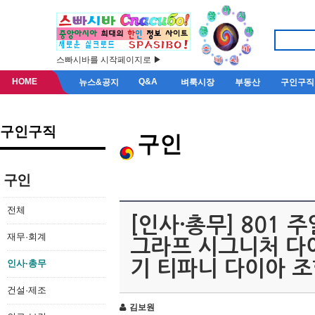
스빠시바를 시작페이지로 ▶
HOME
Q&A
뉴스&공지
벼룩시장
부동산
구인구직
구인구직
구인
구인
전체
[인사·총무] 801
재무·회계
그라프 시그니처 다
인사·총무
기 티파니 다이아 
건설·제조
김보원