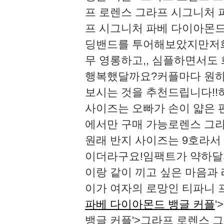
프 로렌스 그라프 시그니처 
프 시그니처 파베 다이아몬드
딩밴드를 투어해보았지만저희
무 영롱하고,, 심플하면서도
행복했달까요?​​​​커플마다 
보시는 것을 추천드립니다!!​
사이즈는 오빠가 손이 얇은 
에서만 구매 가능로렌스 그라
원래 반지 사이즈는 9호라서
이더라구요!임팩트가 약하달까
이랑 같이 끼고 싶은 마음과
이가 여자의 로망인 티파니
파베 다이아몬드 뱅글 커플
뱅글 커플'>그라프 로렌스 