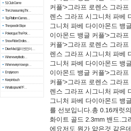
51 Club Game
커플'>그라프 로렌스 그라프
The Unassuming Thr…
렌스 그라프 시그니처 파베 
Top Platform Games…
그니처 파베 다이아몬드 뱅글
The speed in Slope
Pokerogue: The Pok…
이아몬드 뱅글 커플'>그라프
Snow Rider: Endles…
커플'>그라프 로렌스 그라프
Drive Mad: 물리 엔진이 …
렌스 그라프 시그니처 파베 
When every fractio…
그니처 파베 다이아몬드 뱅글
When every move ge…
이아몬드 뱅글 커플'>그라프
Empty room
Keep in touch
커플'>그라프 로렌스 그라프
What is sprunki? F…
렌스 그라프 시그니처 파베 
그니처 파베 다이아몬드 뱅글
를 선보입니다.​총 0.16캐
화이트 골드 2.3mm 밴드.
에요저도 뭔가 얇은것 같은데