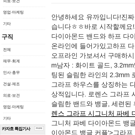
의료·보건
영업·마케팅
안녕하세요 유까입니다!진짜
기타
습니다ㅎㅎ​바로 시작할께요!
다이아몬드 밴드와 하프 다이
구직
온라인에 들어가있고하프 다
전체
오프라인 가보셔서 구매하시는 
재무·회계
m남자 : 화이트 골드, 3.
인사·총무
팅된 슬림한 라인의 2.3mm
그라프 하우스를 상징하는 
건설·제조
상적입니다. 로렌스 그라프 
의료·보건
슬림한 밴드와 뱅글, 세련된
영업·마케팅
렌스 그라프 시그니처 파베 
기타
그니처 파베 다이아몬드 뱅글
카자흐 특집기사
more
이아몬드 뱅글 커플'>그라프